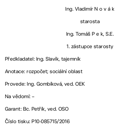
Ing. Vladimír N o v á k
starosta
Ing. Tomáš P e k, S.E.
1. zástupce starosty
Předkladatel: Ing. Slavík, tajemník
Anotace: rozpočet; sociální oblast
Provede: Ing. Gombíková, ved. OEK
Na vědomí: –
Garant: Bc. Petřík, ved. OSO
Číslo tisku: P10-085715/2016