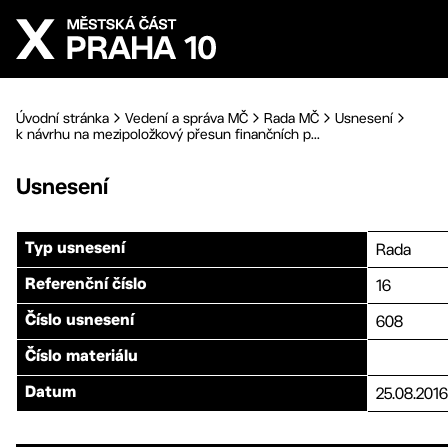
Přejít na hlavní obsah
Úvodní stránka
Vedení a správa MČ
Rada MČ
Usnesení
k návrhu na mezipoložkový přesun finančních p...
Usnesení
Rada
Typ usnesení
16
Referenční číslo
608
Číslo usnesení
Číslo materiálu
25.08.2016
Datum