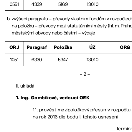
0551
4339
5169
13010
zvýšení paragrafu – převody vlastním fondům v rozpočte
na položku – převody mezi statutárními městy (hl. m. Prahou
městskými obvody nebo částmi – výdaje
ORJ
Paragraf
Položka
ÚZ
ORG
1051
6330
5347
13010
– 2 –
II. ukládá
1. Ing. Gombíkové, vedoucí OEK
1.1. provést mezipoložkový přesun v rozpočtu
na rok 2016 dle bodu I. tohoto usnesení
Termín: