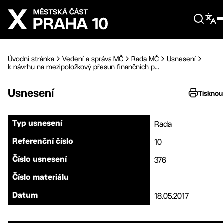
Přejít na hlavní obsah
Úvodní stránka
Vedení a správa MČ
Rada MČ
Usnesení
k návrhu na mezipoložkový přesun finančních p...
Usnesení
Tisknou
Rada
Typ usnesení
10
Referenční číslo
376
Číslo usnesení
Číslo materiálu
18.05.2017
Datum