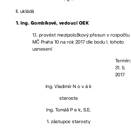
II. ukládá
1. Ing. Gombíkové, vedoucí OEK
1.1. provést mezipoložkový přesun v rozpočtu
MČ Praha 10 na rok 2017 dle bodu I. tohoto
usnesení
Termín:
31. 5.
2017
Ing. Vladimír N o v á k
starosta
Ing. Tomáš P e k, S.E.
1. zástupce starosty