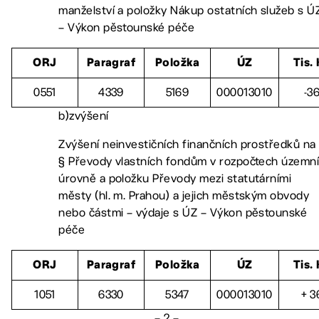
manželství a položky Nákup ostatních služeb s Ú
– Výkon pěstounské péče
ORJ
Paragraf
Položka
ÚZ
Tis.
0551
4339
5169
000013010
-3
b)zvýšení
Zvýšení neinvestičních finančních prostředků na
§ Převody vlastních fondům v rozpočtech územn
úrovně a položku Převody mezi statutárními
městy (hl. m. Prahou) a jejich městským obvody
nebo částmi – výdaje s ÚZ – Výkon pěstounské
péče
ORJ
Paragraf
Položka
ÚZ
Tis.
1051
6330
5347
000013010
+ 3
– 2 –