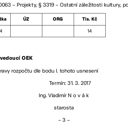
063 – Projekty, § 3319 – Ostatní záležitosti kultury, p
žka
ÚZ
ORG
Tis. Kč
94
14
, vedoucí OEK
úpravy rozpočtu dle bodu I. tohoto usnesení
Termín: 31. 3. 2017
Ing. Vladimír N o v á k
starosta
– 3 –