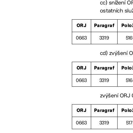
cc) snížení O
ostatních slu
ORJ
Paragraf
Polo
0663
3319
51
cd) zvýšení O
ORJ
Paragraf
Polo
0663
3319
51
zvýšení ORJ 0
ORJ
Paragraf
Polo
0663
3319
517