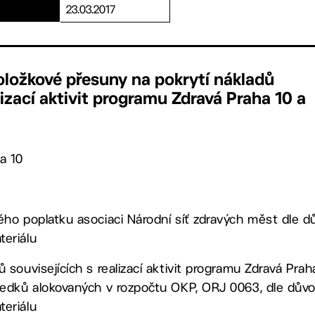
23.03.2017
oložkové přesuny na pokrytí nákladů
lizací aktivit programu Zdravá Praha 10 a
a 10
ého poplatku asociaci Národní síť zdravých měst dle 
eriálu
 souvisejících s realizací aktivit programu Zdravá Pra
ředků alokovaných v rozpočtu OKP, ORJ 0063, dle dův
eriálu