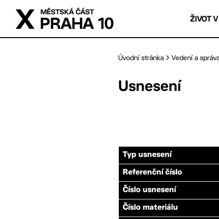
Přejít na hlavní obsah
ŽIVOT V
Úvodní stránka
Vedení a správ
Usnesení
Typ usnesení
Referenční číslo
Číslo usnesení
Číslo materiálu