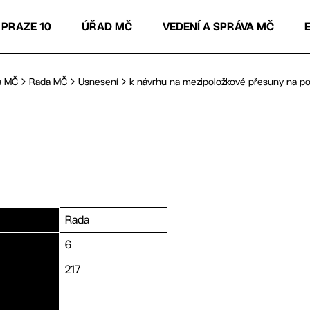
 PRAZE 10
ÚŘAD MČ
VEDENÍ A SPRÁVA MČ
a MČ
Rada MČ
Usnesení
k návrhu na mezipoložkové přesuny na pokr
Rada
6
217