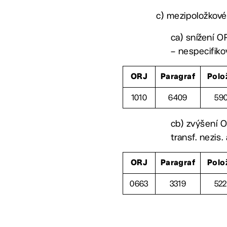
c) mezipoložkové
ca) snížení O
– nespecifiko
ORJ
Paragraf
Polo
1010
6409
59
cb) zvýšení O
transf. nezis
ORJ
Paragraf
Polo
0663
3319
52