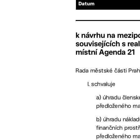
Datum
k návrhu na mezip
souvisejících s rea
místní Agenda 21
Rada městské části Prah
I. schvaluje
a) úhradu člensk
předloženého mat
b) úhradu nákladů
finančních prost
předloženého mat