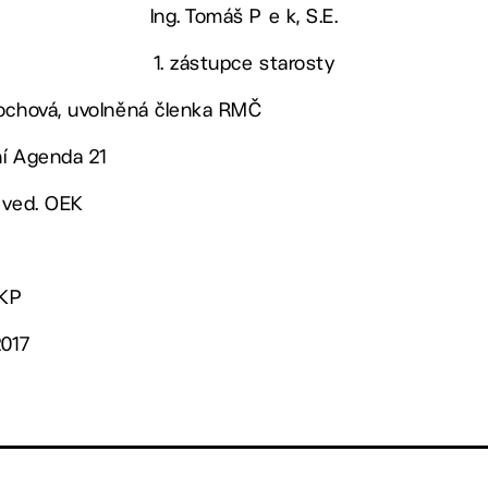
Ing. Tomáš P e k, S.E.
1. zástupce starosty
nochová, uvolněná členka RMČ
ní Agenda 21
 ved. OEK
OKP
2017