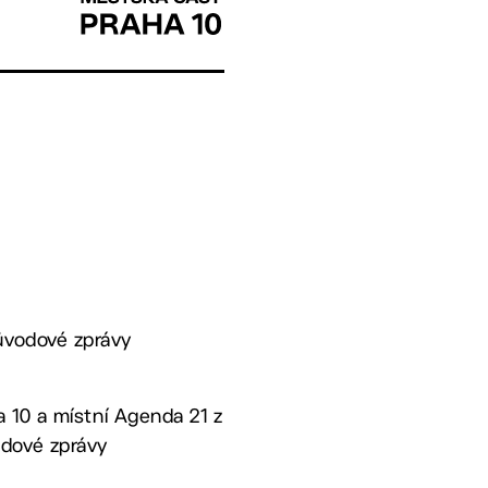
důvodové zprávy
ha 10 a místní Agenda 21 z
odové zprávy