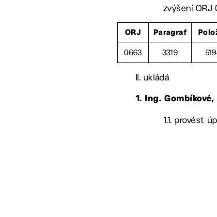
zvýšení ORJ 0
ORJ
Paragraf
Polo
0663
3319
51
II. ukládá
1. Ing. Gombíkové
1.1. provést 