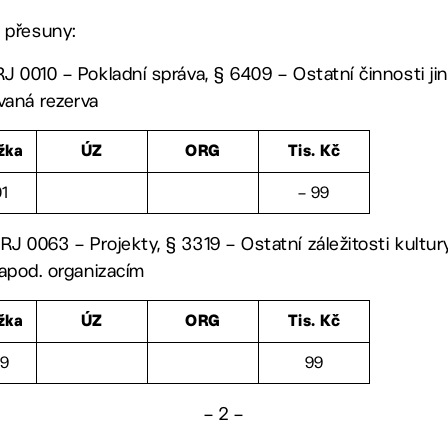
 přesuny:
RJ 0010 – Pokladní správa, § 6409 – Ostatní činnosti ji
vaná rezerva
žka
ÚZ
ORG
Tis. Kč
01
– 99
RJ 0063 – Projekty, § 3319 – Ostatní záležitosti kultury
. apod. organizacím
žka
ÚZ
ORG
Tis. Kč
29
99
– 2 –