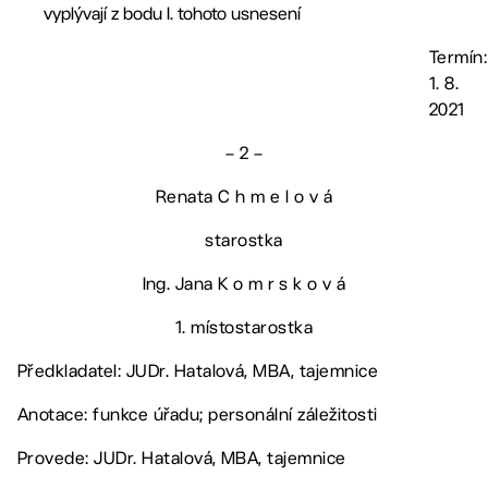
vyplývají z bodu I. tohoto usnesení
Termín:
1. 8.
2021
– 2 –
Renata C h m e l o v á
starostka
Ing. Jana K o m r s k o v á
1. místostarostka
Předkladatel: JUDr. Hatalová, MBA, tajemnice
Anotace: funkce úřadu; personální záležitosti
Provede: JUDr. Hatalová, MBA, tajemnice