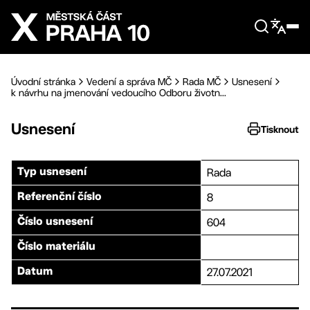
Přejít na hlavní obsah
Úvodní stránka
Vedení a správa MČ
Rada MČ
Usnesení
k návrhu na jmenování vedoucího Odboru životn...
Usnesení
Tisknout
Rada
Typ usnesení
8
Referenční číslo
604
Číslo usnesení
Číslo materiálu
27.07.2021
Datum