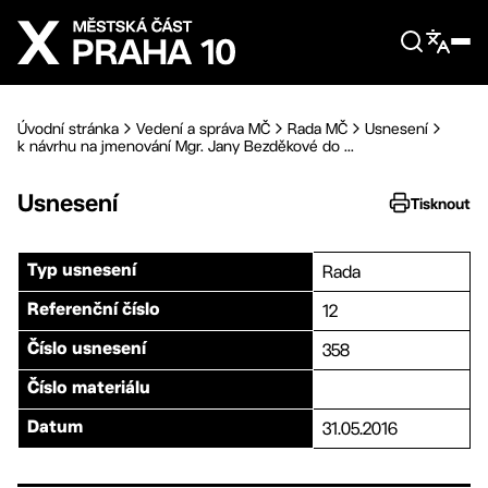
Přejít na hlavní obsah
Úvodní stránka
Vedení a správa MČ
Rada MČ
Usnesení
k návrhu na jmenování Mgr. Jany Bezděkové do ...
Usnesení
Tisknout
Rada
Typ usnesení
12
Referenční číslo
358
Číslo usnesení
Číslo materiálu
31.05.2016
Datum