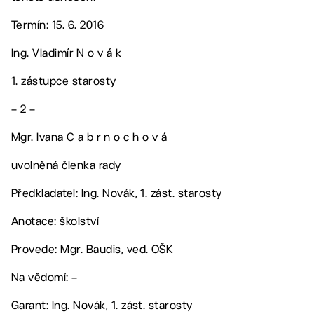
Termín: 15. 6. 2016
Ing. Vladimír N o v á k
1. zástupce starosty
– 2 –
Mgr. Ivana C a b r n o c h o v á
uvolněná členka rady
Předkladatel: Ing. Novák, 1. zást. starosty
Anotace: školství
Provede: Mgr. Baudis, ved. OŠK
Na vědomí: –
Garant: Ing. Novák, 1. zást. starosty