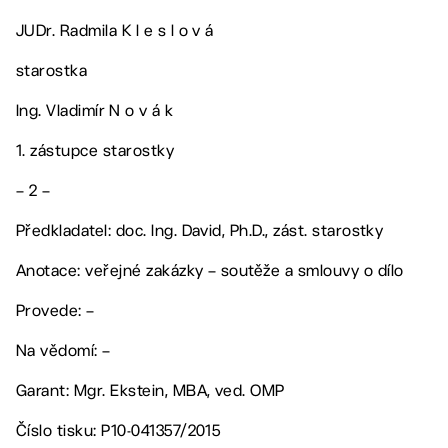
JUDr. Radmila K l e s l o v á
starostka
Ing. Vladimír N o v á k
1. zástupce starostky
– 2 –
Předkladatel: doc. Ing. David, Ph.D., zást. starostky
Anotace: veřejné zakázky – soutěže a smlouvy o dílo
Provede: –
Na vědomí: –
Garant: Mgr. Ekstein, MBA, ved. OMP
Číslo tisku: P10-041357/2015