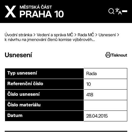
Přejít na hlavní obsah
Úvodní stránka
Vedení a správa MČ
Rada MČ
Usnesení
k návrhu na jmenování členů komise výběrovéh...
Usnesení
Tisknout
Rada
Typ usnesení
10
Referenční číslo
418
Číslo usnesení
Číslo materiálu
28.04.2015
Datum