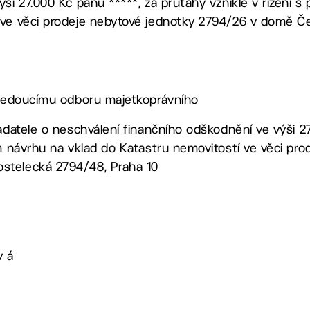
ýši 27.000 Kč panu *****, za průtahy vzniklé v řízení 
 ve věci prodeje nebytové jednotky 2794/26 v domě Č
, vedoucímu odboru majetkoprávního
žadatele o neschválení finančního odškodnění ve výši 2
ím návrhu na vklad do Katastru nemovitostí ve věci pr
stelecká 2794/48, Praha 10
v á