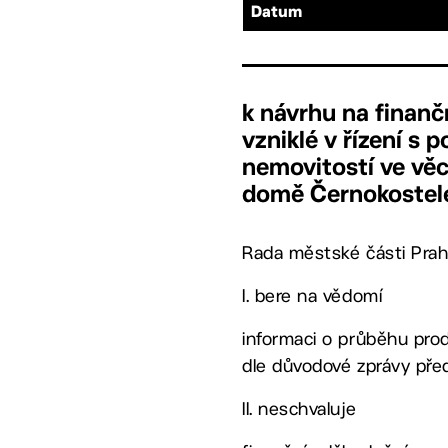
Datum
k návrhu na finanč
vzniklé v řízení s
nemovitostí ve věc
domě Černokostele
Rada městské části Prah
I. bere na vědomí
informaci o průběhu pro
dle důvodové zprávy pře
II. neschvaluje