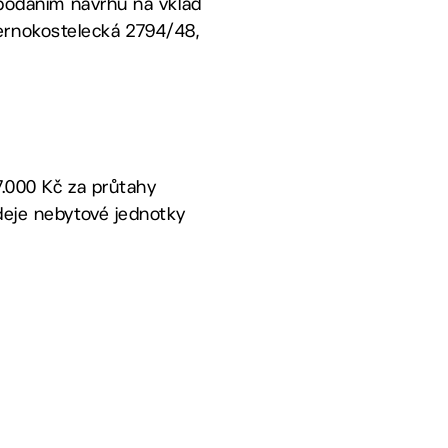
s podáním návrhu na vklad
ernokostelecká 2794/48,
7.000 Kč za průtahy
odeje nebytové jednotky