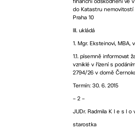
finanční odškodnění ve v
do Katastru nemovitostí
Praha 10
III. ukládá
1. Mgr. Eksteinovi, MBA
1.1. písemně informovat 
vzniklé v řízení s podán
2794/26 v domě Černoko
Termín: 30. 6. 2015
– 2 –
JUDr. Radmila K l e s l o 
starostka