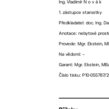
Ing. Vladimír N o v á k
1. zástupce starostky
Předkladatel: doc. Ing. Da
Anotace: nebytové prosto
Provede: Mgr. Ekstein, 
Na vědomí: –
Garant: Mgr. Ekstein, M
Číslo tisku: P10-055787/