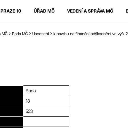
 PRAZE 10
ÚŘAD MČ
VEDENÍ A SPRÁVA MČ
a MČ
Rada MČ
Usnesení
k návrhu na finanční odškodnění ve výši 27
Rada
13
533