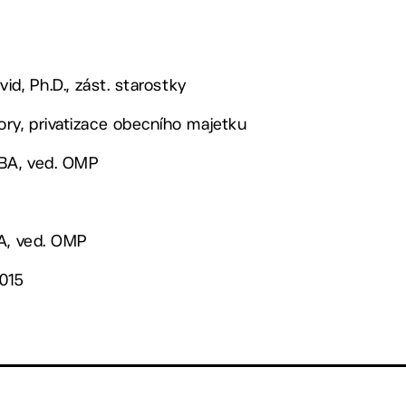
vid, Ph.D., zást. starostky
ry, privatizace obecního majetku
MBA, ved. OMP
BA, ved. OMP
2015