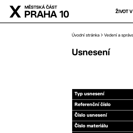
Přejít na hlavní obsah
ŽIVOT V
Úvodní stránka
Vedení a správ
Usnesení
Typ usnesení
Referenční číslo
Číslo usnesení
Číslo materiálu