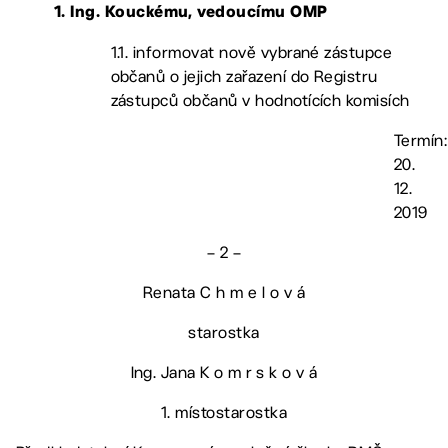
1. Ing. Kouckému
, vedoucímu OMP
1.1. informovat nově vybrané zástupce
občanů o jejich zařazení do Registru
zástupců občanů v hodnotících komisích
Termín:
20.
12.
2019
– 2 –
Renata C h m e l o v á
starostka
Ing. Jana K o m r s k o v á
1. místostarostka