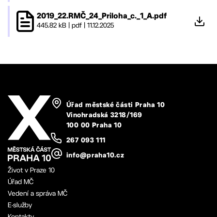
2019_22.RMČ_24_Priloha_c._1_A.pdf
445.82 kB
|
pdf
|
11.12.2025
Úřad městské části Praha 10
Vinohradská 3218/169
100 00 Praha 10
267 093 111
info@praha10.cz
Život v Praze 10
Úřad MČ
Vedení a správa MČ
E-služby
Kontakty