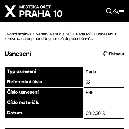
Přejít na hlavní obsah
Úvodní stránka
Vedení a správa MČ
Rada MČ
Usnesení
k návrhu na doplnění Registru zástupců občanů...
Usnesení
Tisknout
Rada
Typ usnesení
22
Referenční číslo
995
Číslo usnesení
Číslo materiálu
03.12.2019
Datum