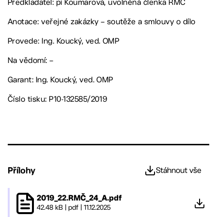
Předkladatel: pí Koumarová, uvolněná členka RMČ
Anotace: veřejné zakázky – soutěže a smlouvy o dílo
Provede: Ing. Koucký, ved. OMP
Na vědomí: –
Garant: Ing. Koucký, ved. OMP
Číslo tisku: P10-132585/2019
Přílohy
Stáhnout vše
2019_22.RMČ_24_A.pdf
42.48 kB
|
pdf
|
11.12.2025