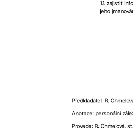
1.1. zajistit
jeho jmenová
Předkladatel: R. Chmelov
Anotace: personální zálež
Provede: R. Chmelová, st