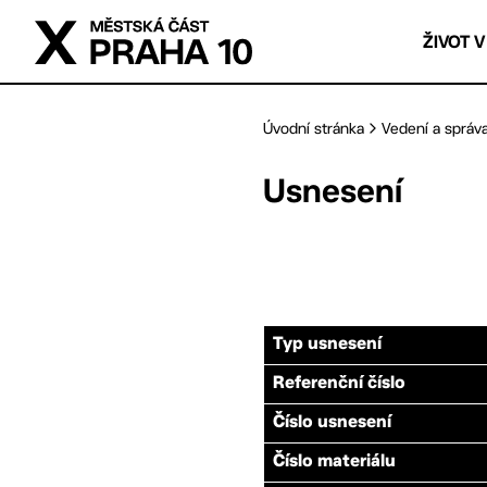
Přejít na hlavní obsah
ŽIVOT V
Úvodní stránka
Vedení a správ
Usnesení
Typ usnesení
Referenční číslo
Číslo usnesení
Číslo materiálu