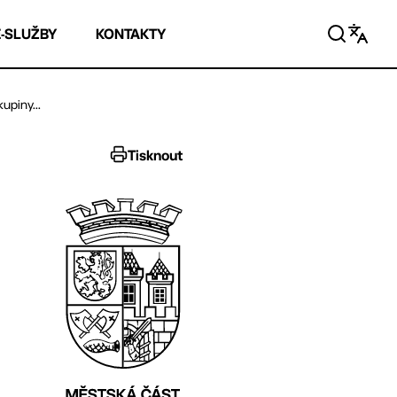
E-SLUŽBY
KONTAKTY
upiny...
Tisknout