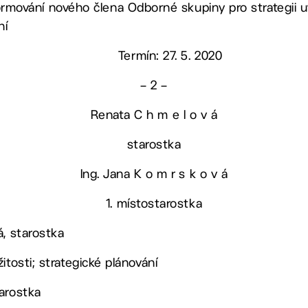
 informování nového člena Odborné skupiny pro strategii
ní
Termín: 27. 5. 2020
– 2 –
Renata C h m e l o v á
starostka
Ing. Jana K o m r s k o v á
1. místostarostka
á, starostka
itosti; strategické plánování
arostka