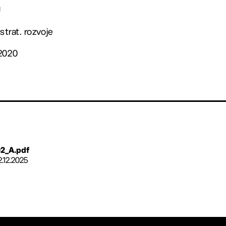
J
strat. rozvoje
/2020
2_A.pdf
2.12.2025