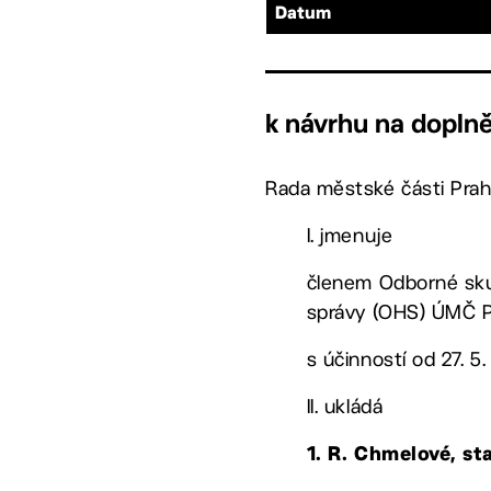
Datum
k návrhu na doplně
Rada městské části Prah
I. jmenuje
členem Odborné sku
správy (OHS) ÚMČ P
s účinností od 27. 5
II. ukládá
1. R. Chmelové, st