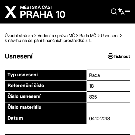
Přejít na hlavní obsah
Úvodní stránka
Vedení a správa MČ
Rada MČ
Usnesení
k návrhu na čerpání finančních prostředků z f...
Usnesení
Tisknout
Rada
Typ usnesení
18
Referenční číslo
835
Číslo usnesení
Číslo materiálu
04.10.2018
Datum