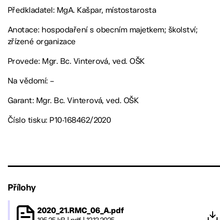
Předkladatel: MgA. Kašpar, místostarosta
Anotace: hospodaření s obecním majetkem; školství;
zřízené organizace
Provede: Mgr. Bc. Vinterová, ved. OŠK
Na vědomí: –
Garant: Mgr. Bc. Vinterová, ved. OŠK
Číslo tisku: P10-168462/2020
Přílohy
2020_21.RMC_06_A.pdf
195.25 kB
|
pdf
|
12.12.2025