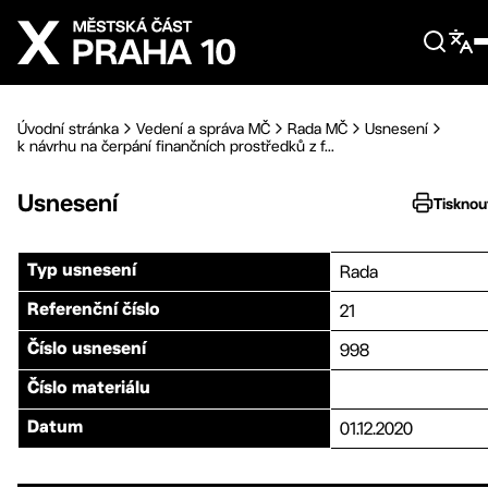
Přejít na hlavní obsah
Úvodní stránka
Vedení a správa MČ
Rada MČ
Usnesení
k návrhu na čerpání finančních prostředků z f...
Usnesení
Tisknou
Rada
Typ usnesení
21
Referenční číslo
998
Číslo usnesení
Číslo materiálu
01.12.2020
Datum