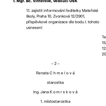
1. Mgr. Bc. Vinterové, vedoucí OŠK
1.1. zajistit informování ředitelky Mateřské
školy, Praha 10, Zvonková 12/2901,
příspěvkové organizace dle bodu I. tohoto
usnesení
Te
15
12
2
– 2 –
Renata C h m e l o v á
starostka
Ing. Jana K o m r s k o v á
1. místostarostka