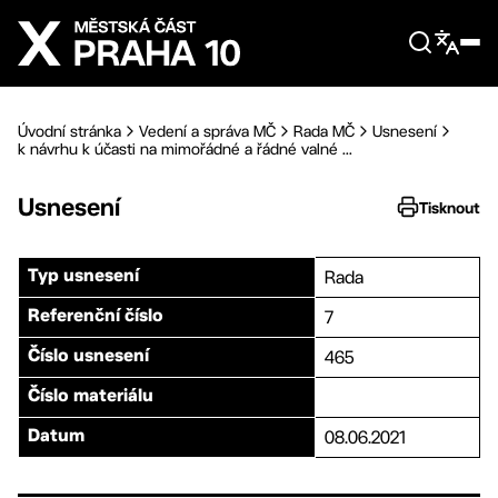
Přejít na hlavní obsah
Úvodní stránka
Vedení a správa MČ
Rada MČ
Usnesení
k návrhu k účasti na mimořádné a řádné valné ...
Usnesení
Tisknout
Rada
Typ usnesení
7
Referenční číslo
465
Číslo usnesení
Číslo materiálu
08.06.2021
Datum