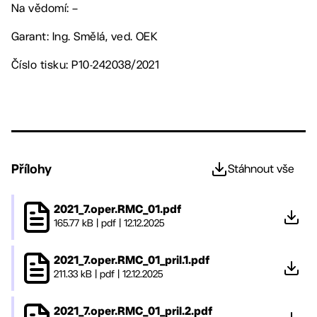
Na vědomí: –
Garant: Ing. Smělá, ved. OEK
Číslo tisku: P10-242038/2021
Přílohy
Stáhnout vše
2021_7.oper.RMC_01.pdf
165.77 kB
|
pdf
|
12.12.2025
2021_7.oper.RMC_01_pril.1.pdf
211.33 kB
|
pdf
|
12.12.2025
2021_7.oper.RMC_01_pril.2.pdf