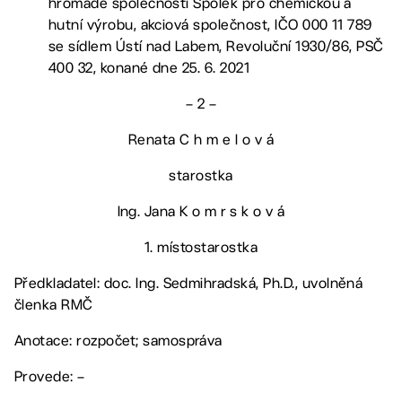
hromadě společnosti Spolek pro chemickou a
hutní výrobu, akciová společnost, IČO 000 11 789
se sídlem Ústí nad Labem, Revoluční 1930/86, PSČ
400 32, konané dne 25. 6. 2021
– 2 –
Renata C h m e l o v á
starostka
Ing. Jana K o m r s k o v á
1. místostarostka
Předkladatel: doc. Ing. Sedmihradská, Ph.D., uvolněná
členka RMČ
Anotace: rozpočet; samospráva
Provede: –