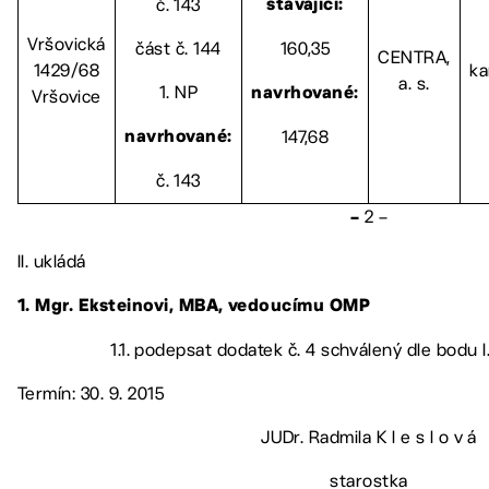
č. 143
stávající:
Vršovická
část č. 144
160,35
CENTRA,
1429/68
ka
a. s.
1. NP
Vršovice
navrhované:
147,68
navrhované:
č. 143
2 –
–
II. ukládá
1. Mgr. Eksteinovi, MBA, vedoucímu OMP
1.1. podepsat dodatek č. 4 schválený dle bodu 
Termín: 30. 9. 2015
JUDr. Radmila K l e s l o v á
starostka