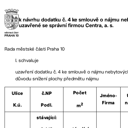
k návrhu dodatku č. 4 ke smlouvě o nájmu ne
uzavřené se správní firmou Centra, a. s.
Rada městské části Praha 10
I. schvaluje
uzavření dodatku č. 4 ke smlouvě o nájmu nebytových
důvodu snížení plochy předmětu nájmu
Počet
Ulice
č.NP
Jméno-
Firma
n
2
K.ú.
Podl.
m
stávající: