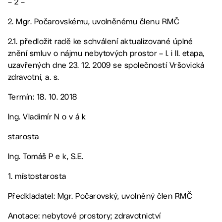
– 2 –
2. Mgr. Počarovskému, uvolněnému členu RMČ
2.1. předložit radě ke schválení aktualizované úplné
znění smluv o nájmu nebytových prostor – I. i II. etapa,
uzavřených dne 23. 12. 2009 se společností Vršovická
zdravotní, a. s.
Termín: 18. 10. 2018
Ing. Vladimír N o v á k
starosta
Ing. Tomáš P e k, S.E.
1. místostarosta
Předkladatel: Mgr. Počarovský, uvolněný člen RMČ
Anotace: nebytové prostory; zdravotnictví