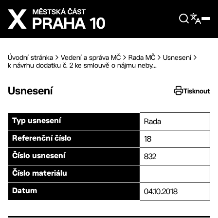
Přejít na hlavní obsah
Úvodní stránka
Vedení a správa MČ
Rada MČ
Usnesení
k návrhu dodatku č. 2 ke smlouvě o nájmu neby...
Usnesení
Tisknout
Rada
Typ usnesení
18
Referenční číslo
832
Číslo usnesení
Číslo materiálu
04.10.2018
Datum