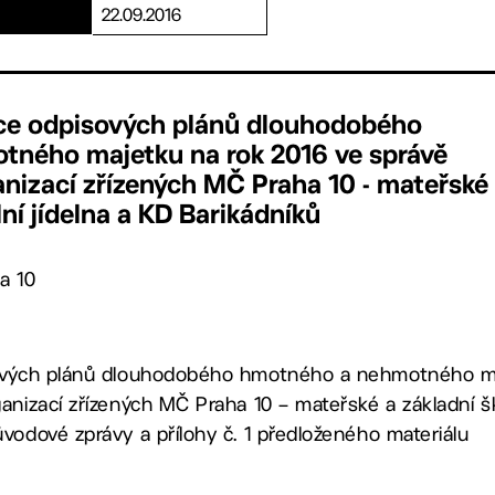
22.09.2016
ace odpisových plánů dlouhodobého
ného majetku na rok 2016 ve správě
nizací zřízených MČ Praha 10 - mateřské
lní jídelna a KD Barikádníků
a 10
sových plánů dlouhodobého hmotného a nehmotného ma
anizací zřízených MČ Praha 10 – mateřské a základní ško
vodové zprávy a přílohy č. 1 předloženého materiálu