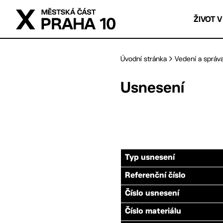
Přejít na hlavní obsah
ŽIVOT V
Úvodní stránka
Vedení a správ
Usnesení
Typ usnesení
Referenční číslo
Číslo usnesení
Číslo materiálu