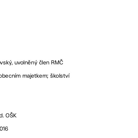
ovský, uvolněný člen RMČ
obecním majetkem; školství
ed. OŠK
2016