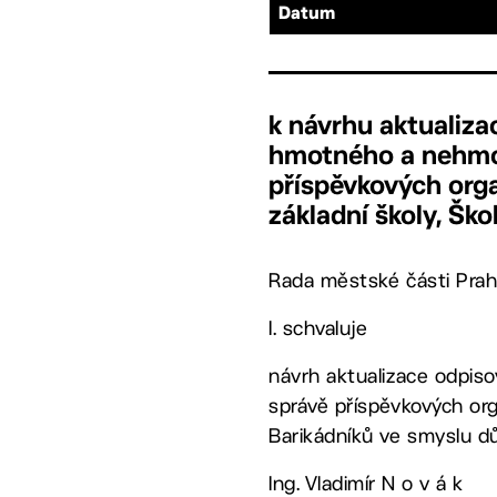
Datum
k návrhu aktualiz
hmotného a nehmot
příspěvkových orga
základní školy, Ško
Rada městské části Prah
I. schvaluje
návrh aktualizace odpi
správě příspěvkových org
Barikádníků ve smyslu dů
Ing. Vladimír N o v á k