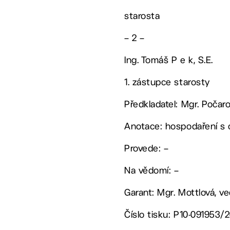
starosta
– 2 –
Ing. Tomáš P e k, S.E.
1. zástupce starosty
Předkladatel: Mgr. Počar
Anotace: hospodaření s 
Provede: –
Na vědomí: –
Garant: Mgr. Mottlová, v
Číslo tisku: P10-091953/