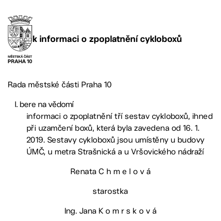
k informaci o zpoplatnění cykloboxů
Rada městské části Praha 10
bere na vědomí
informaci o zpoplatnění tří sestav cykloboxů, ihned
při uzamčení boxů, která byla zavedena od 16. 1.
2019. Sestavy cykloboxů jsou umístěny u budovy
ÚMČ, u metra Strašnická a u Vršovického nádraží
Renata C h m e l o v á
starostka
Ing. Jana K o m r s k o v á