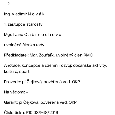
– 2 –
Ing. Vladimír N o v á k
1. zástupce starosty
Mgr. Ivana C a b r n o c h o v á
uvolněná členka rady
Předkladatel: Mgr. Zoufalík, uvolněný člen RMČ
Anotace: koncepce a územní rozvoj; občanské aktivity,
kultura, sport
Provede: pí Čejková, pověřená ved. OKP
Na vědomí: –
Garant: pí Čejková, pověřená ved. OKP
Číslo tisku: P10-037948/2016