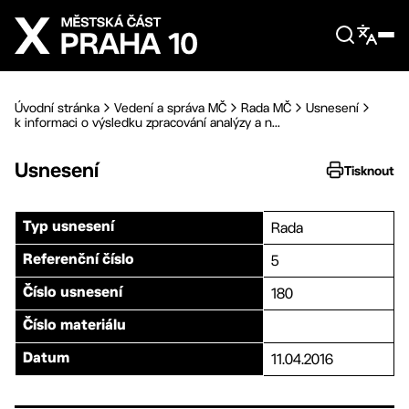
Přejít na hlavní obsah
Úvodní stránka
Vedení a správa MČ
Rada MČ
Usnesení
k informaci o výsledku zpracování analýzy a n...
Usnesení
Tisknout
Rada
Typ usnesení
5
Referenční číslo
180
Číslo usnesení
Číslo materiálu
11.04.2016
Datum