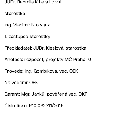
JUDr. Radmila K l e s l o v á
starostka
Ing. Vladimír N o v á k
1. zástupce starostky
Předkladatel: JUDr. Kleslová, starostka
Anotace: rozpočet, projekty MČ Praha 10
Provede: Ing. Gombíková, ved. OEK
Na vědomí: OEK
Garant: Mgr. Janků, pověřená ved. OKP
Číslo tisku: P10-062311/2015