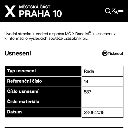
Přejít na hlavní obsah
Úvodní stránka
Vedení a správa MČ
Rada MČ
Usnesení
k informaci o výsledcích soutěže „Zásobník pr...
Usnesení
Tisknout
Rada
Typ usnesení
14
Referenční číslo
587
Číslo usnesení
Číslo materiálu
23.06.2015
Datum