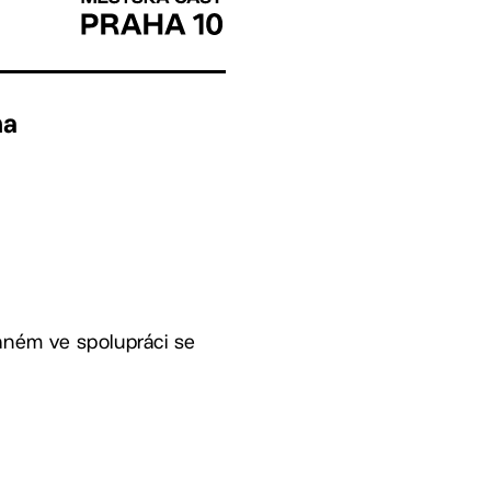
ma
aném ve spolupráci se