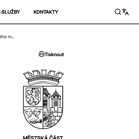
E-SLUŽBY
KONTAKTY
ého m...
Tisknout