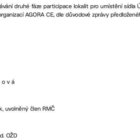
vávání druhé fáze participace lokalit pro umístění sídl
 organizací AGORA CE, dle důvodové zprávy předložené
 o v á
lík, uvolněný člen RMČ
ed. OŽD