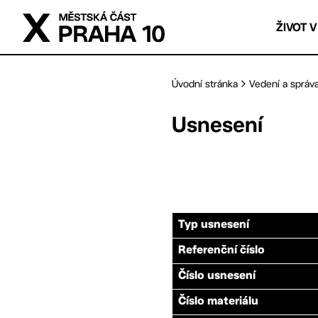
Přejít na hlavní obsah
ŽIVOT V
Úvodní stránka
Vedení a správ
Usnesení
Typ usnesení
Referenční číslo
Číslo usnesení
Číslo materiálu