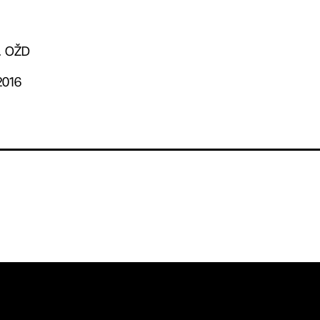
. OŽD
2016