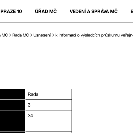
 PRAZE 10
ÚŘAD MČ
VEDENÍ A SPRÁVA MČ
a MČ
Rada MČ
Usnesení
k informaci o výsledcích průzkumu veřejn
Rada
3
34