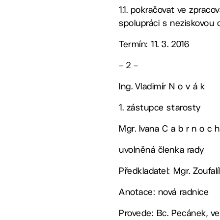
1.1. pokračovat ve zpraco
spolupráci s neziskovou
Termín: 11. 3. 2016
– 2 –
Ing. Vladimír N o v á k
1. zástupce starosty
Mgr. Ivana C a b r n o c h
uvolněná členka rady
Předkladatel: Mgr. Zoufa
Anotace: nová radnice
Provede: Bc. Pecánek, v