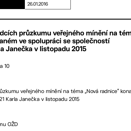
26.01.2016
ledcích průzkumu veřejného mínění na té
aném ve spolupráci se společností
a Janečka v listopadu 2015
a 10
průzkumu veřejného mínění na téma „Nová radnice“ kon
1 Karla Janečka v listopadu 2015
címu OŽD