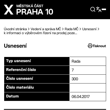
Přejít na hlavní obsah
Úvodní stránka
Vedení a správa MČ
Rada MČ
Usnesení
k informaci o výběrovém řízení na prodej poze...
Usnesení
Tisknout
Rada
Typ usnesení
7
Referenční číslo
300
Číslo usnesení
Číslo materiálu
06.04.2017
Datum