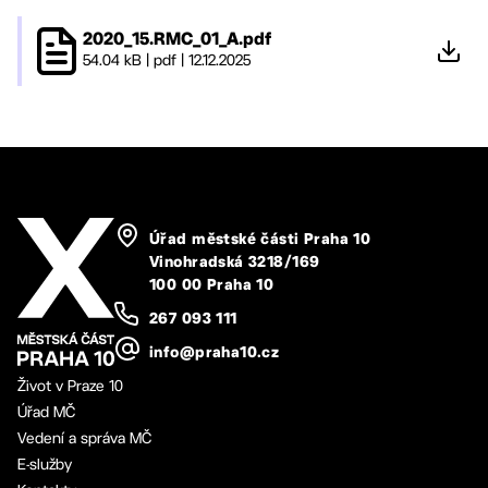
2020_15.RMC_01_A.pdf
54.04 kB
|
pdf
|
12.12.2025
Úřad městské části Praha 10
Vinohradská 3218/169
100 00 Praha 10
267 093 111
info@praha10.cz
Život v Praze 10
Úřad MČ
Vedení a správa MČ
E-služby