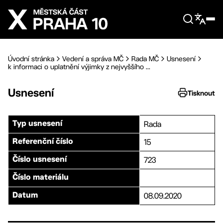
Přejít na hlavní obsah
Úvodní stránka
Vedení a správa MČ
Rada MČ
Usnesení
k informaci o uplatnění výjimky z nejvyššího ...
Usnesení
Tisknout
Rada
Typ usnesení
15
Referenční číslo
723
Číslo usnesení
Číslo materiálu
08.09.2020
Datum