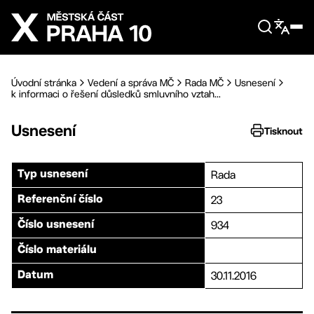
Přejít na hlavní obsah
Úvodní stránka
Vedení a správa MČ
Rada MČ
Usnesení
k informaci o řešení důsledků smluvního vztah...
Usnesení
Tisknout
Rada
Typ usnesení
23
Referenční číslo
934
Číslo usnesení
Číslo materiálu
30.11.2016
Datum