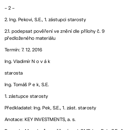
– 2 –
2. Ing. Pekovi, S.E., 1. zástupci starosty
2.1. podepsat pověření ve znění dle přílohy č. 9
předloženého materiálu
Termín: 7. 12. 2016
Ing. Vladimír N o v á k
starosta
Ing. Tomáš P e k, S.E.
1. zástupce starosty
Předkladatel: Ing. Pek, S.E., 1. zást. starosty
Anotace: KEY INVESTMENTS, a. s.