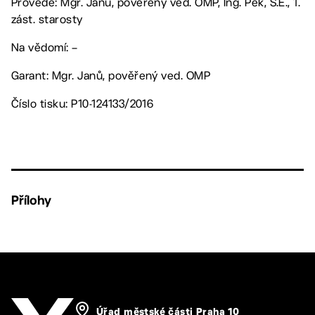
Provede: Mgr. Janů, pověřený ved. OMP, Ing. Pek, S.E., 1.
zást. starosty
Na vědomí: –
Garant: Mgr. Janů, pověřený ved. OMP
Číslo tisku: P10-124133/2016
Přílohy
Úřad městské části Praha 10