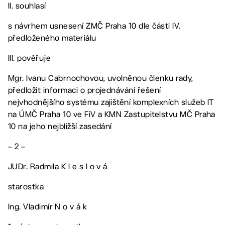
II. souhlasí
s návrhem usnesení ZMČ Praha 10 dle části IV.
předloženého materiálu
III. pověřuje
Mgr. Ivanu Cabrnochovou, uvolněnou členku rady,
předložit informaci o projednávání řešení
nejvhodnějšího systému zajištění komplexních služeb IT
na ÚMČ Praha 10 ve FiV a KMN Zastupitelstvu MČ Praha
10 na jeho nejbližší zasedání
– 2 –
JUDr. Radmila K l e s l o v á
starostka
Ing. Vladimír N o v á k