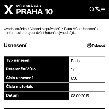
Přejít na hlavní obsah
Úvodní stránka
Vedení a správa MČ
Rada MČ
Usnesení
k informaci o projednávání řešení nejvhodnějš...
Usnesení
Tisknout
Rada
Typ usnesení
17
Referenční číslo
838
Číslo usnesení
Číslo materiálu
08.09.2015
Datum