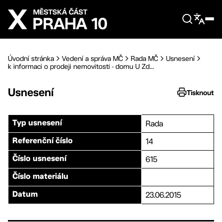
Přejít na hlavní obsah
Úvodní stránka
Vedení a správa MČ
Rada MČ
Usnesení
k informaci o prodeji nemovitosti - domu U Zd...
Usnesení
Tisknout
Rada
Typ usnesení
14
Referenční číslo
615
Číslo usnesení
Číslo materiálu
23.06.2015
Datum