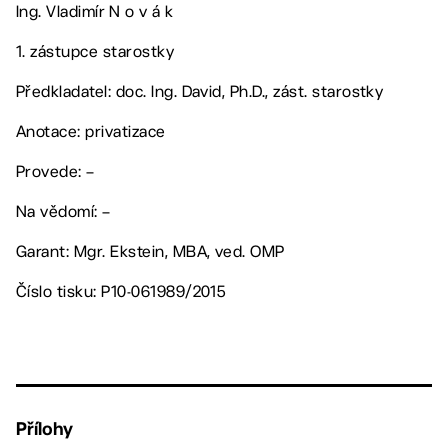
Ing. Vladimír N o v á k
1. zástupce starostky
Předkladatel: doc. Ing. David, Ph.D., zást. starostky
Anotace: privatizace
Provede: –
Na vědomí: –
Garant: Mgr. Ekstein, MBA, ved. OMP
Číslo tisku: P10-061989/2015
Přílohy