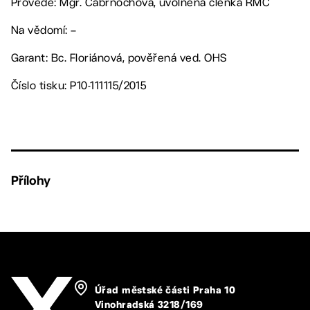
Provede: Mgr. Cabrnochová, uvolněná členka RMČ
Na vědomí: –
Garant: Bc. Floriánová, pověřená ved. OHS
Číslo tisku: P10-111115/2015
Přílohy
Úřad městské části Praha 10
Vinohradská 3218/169