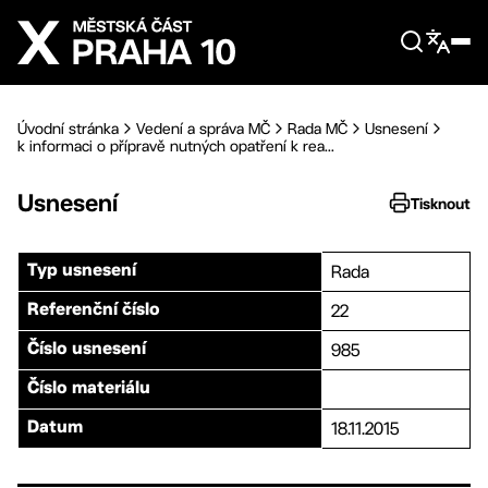
Přejít na hlavní obsah
Úvodní stránka
Vedení a správa MČ
Rada MČ
Usnesení
k informaci o přípravě nutných opatření k rea...
Usnesení
Tisknout
Rada
Typ usnesení
22
Referenční číslo
985
Číslo usnesení
Číslo materiálu
18.11.2015
Datum