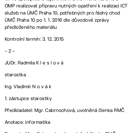
OMP realizovat přípravu nutných opatření k realizaci ICT
služeb na ÚMČ Praha 10, potřebných pro řádný chod
ÚMČ Praha 10 po 1. 1. 2016 dle důvodové zprávy
předloženého materiálu
Kontrolní termín: 3. 12. 2015
– 2 –
JUDr. Radmila K l e s l o v á
starostka
Ing. Vladimír N o v á k
1. zástupce starostky
Předkladatel: Mgr. Cabrnochová, uvolněná členka RMČ
Anotace: informatika