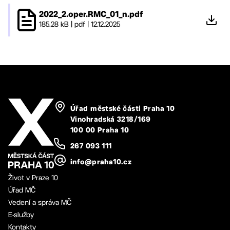
2022_2.oper.RMC_01_n.pdf
185.28 kB
|
pdf
|
12.12.2025
Úřad městské části Praha 10
Vinohradská 3218/169
100 00 Praha 10
267 093 111
info@praha10.cz
Život v Praze 10
Úřad MČ
Vedení a správa MČ
E-služby
Kontakty