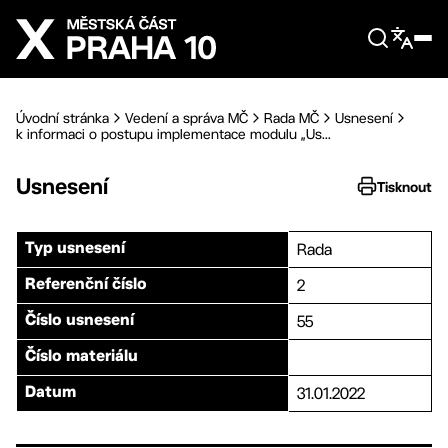
Přejít na hlavní obsah
Úvodní stránka
Vedení a správa MČ
Rada MČ
Usnesení
k informaci o postupu implementace modulu „Us...
Usnesení
Tisknout
Rada
Typ usnesení
2
Referenční číslo
55
Číslo usnesení
Číslo materiálu
31.01.2022
Datum