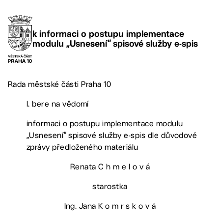
k informaci o postupu implementace
modulu „Usnesení“ spisové služby e-spis
Rada městské části Praha 10
I. bere na vědomí
informaci o postupu implementace modulu
„Usnesení“ spisové služby e-spis dle důvodové
zprávy předloženého materiálu
Renata C h m e l o v á
starostka
Ing. Jana K o m r s k o v á