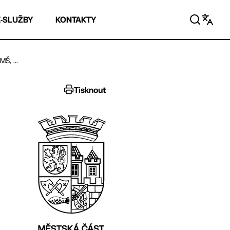
E-SLUŽBY
KONTAKTY
Š, ...
Tisknout