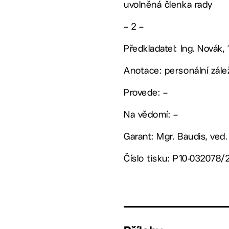
uvolněná členka rady
– 2 –
Předkladatel: Ing. Novák, 
Anotace: personální zálež
Provede: –
Na vědomí: –
Garant: Mgr. Baudis, ved
Číslo tisku: P10-032078/