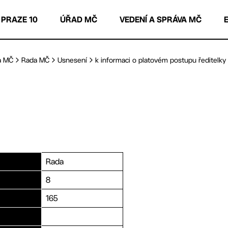
 PRAZE 10
ÚŘAD MČ
VEDENÍ A SPRÁVA MČ
a MČ
Rada MČ
Usnesení
k informaci o platovém postupu ředitelky M
Rada
8
165