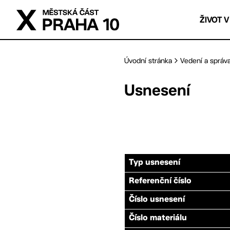
Přejít na hlavní obsah
ŽIVOT V
Úvodní stránka
Vedení a správ
Usnesení
Typ usnesení
Referenční číslo
Číslo usnesení
Číslo materiálu