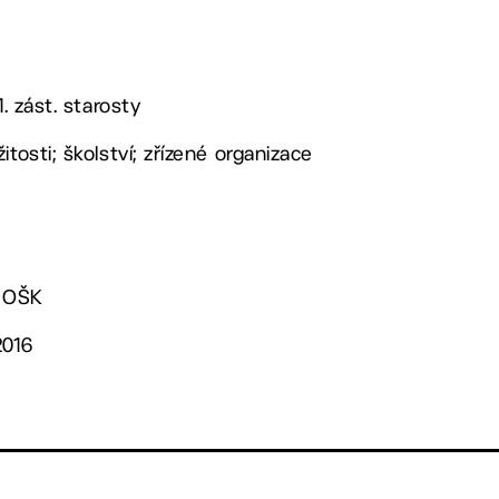
1. zást. starosty
itosti; školství; zřízené organizace
. OŠK
2016