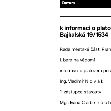
Datum
k informaci o plat
Bajkalská 19/1534
Rada městské části Prah
I. bere na vědomí
informaci o platovém pos
Ing. Vladimír N o v á k
1. zástupce starosty
Mgr. Ivana C a b r n o c h