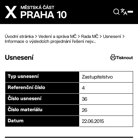
Přejít na hlavní obsah
Úvodní stránka
Vedení a správa MČ
Rada MČ
Usnesení
Informace o výsledcích projednání řešení nejv...
Usnesení
Tisknout
Zastupitelstvo
Typ usnesení
4
Referenční číslo
36
Číslo usnesení
26
Číslo materiálu
22.06.2015
Datum