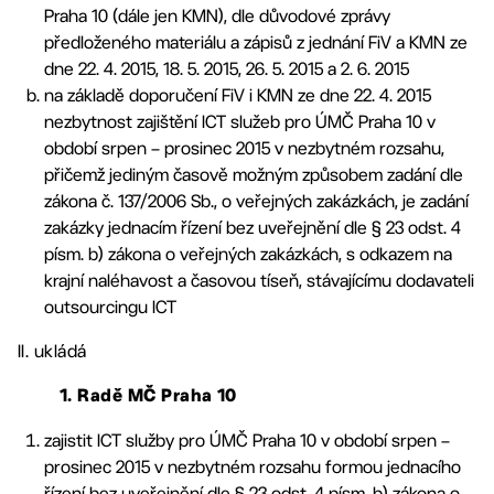
Praha 10 (dále jen KMN), dle důvodové zprávy
předloženého materiálu a zápisů z jednání FiV a KMN ze
dne 22. 4. 2015, 18. 5. 2015, 26. 5. 2015 a 2. 6. 2015
na základě doporučení FiV i KMN ze dne 22. 4. 2015
nezbytnost zajištění ICT služeb pro ÚMČ Praha 10 v
období srpen – prosinec 2015 v nezbytném rozsahu,
přičemž jediným časově možným způsobem zadání dle
zákona č. 137/2006 Sb., o veřejných zakázkách, je zadání
zakázky jednacím řízení bez uveřejnění dle § 23 odst. 4
písm. b) zákona o veřejných zakázkách, s odkazem na
krajní naléhavost a časovou tíseň, stávajícímu dodavateli
outsourcingu ICT
II. ukládá
1. Radě MČ Praha 10
zajistit ICT služby pro ÚMČ Praha 10 v období srpen –
prosinec 2015 v nezbytném rozsahu formou jednacího
řízení bez uveřejnění dle § 23 odst. 4 písm. b) zákona o