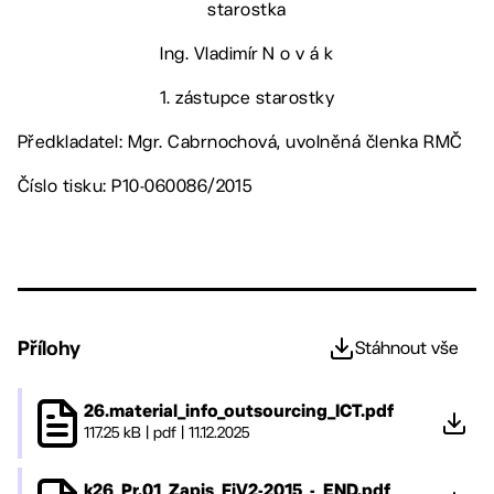
starostka
Ing. Vladimír N o v á k
1. zástupce starostky
Předkladatel: Mgr. Cabrnochová, uvolněná členka RMČ
Číslo tisku: P10-060086/2015
Přílohy
Stáhnout vše
26.material_info_outsourcing_ICT.pdf
117.25 kB
|
pdf
|
11.12.2025
k26_Pr.01_Zapis_FiV2-2015_-_END.pdf