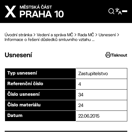
Přejít na hlavní obsah
Úvodní stránka
Vedení a správa MČ
Rada MČ
Usnesení
Informace o řešení důsledků smluvního vztahu ...
Usnesení
Tisknout
Zastupitelstvo
Typ usnesení
4
Referenční číslo
34
Číslo usnesení
24
Číslo materiálu
22.06.2015
Datum