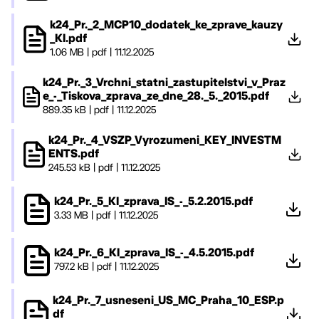
k24_Pr._2_MCP10_dodatek_ke_zprave_kauzy
_KI.pdf
1.06 MB
|
pdf
|
11.12.2025
k24_Pr._3_Vrchni_statni_zastupitelstvi_v_Praz
e_-_Tiskova_zprava_ze_dne_28._5._2015.pdf
889.35 kB
|
pdf
|
11.12.2025
k24_Pr._4_VSZP_Vyrozumeni_KEY_INVESTM
ENTS.pdf
245.53 kB
|
pdf
|
11.12.2025
k24_Pr._5_KI_zprava_IS_-_5.2.2015.pdf
3.33 MB
|
pdf
|
11.12.2025
k24_Pr._6_KI_zprava_IS_-_4.5.2015.pdf
797.2 kB
|
pdf
|
11.12.2025
k24_Pr._7_usneseni_US_MC_Praha_10_ESP.p
df