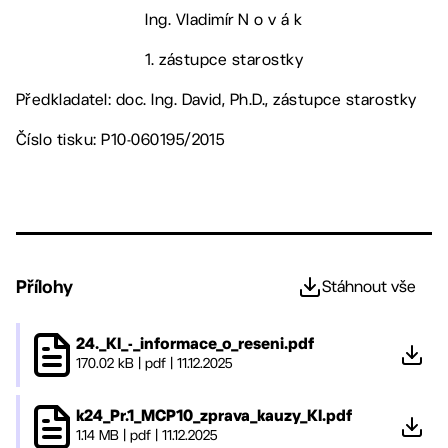
Ing. Vladimír N o v á k
1. zástupce starostky
Předkladatel: doc. Ing. David, Ph.D., zástupce starostky
Číslo tisku: P10-060195/2015
Přílohy
Stáhnout vše
24._KI_-_informace_o_reseni.pdf
170.02 kB
|
pdf
|
11.12.2025
k24_Pr.1_MCP10_zprava_kauzy_KI.pdf
1.14 MB
|
pdf
|
11.12.2025