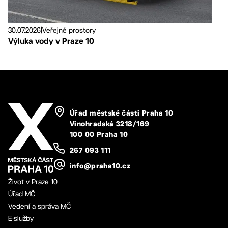
30.07.2026
|
Veřejné prostory
Výluka vody v Praze 10
Úřad městské části Praha 10
Vinohradská 3218/169
100 00 Praha 10
267 093 111
info@praha10.cz
Život v Praze 10
Úřad MČ
Vedení a správa MČ
E-služby