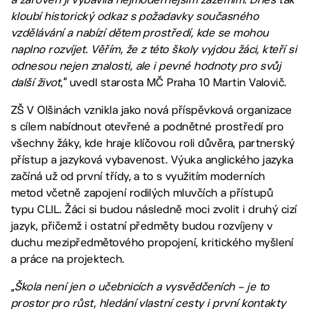
kloubí historický odkaz s požadavky současného
vzdělávání a nabízí dětem prostředí, kde se mohou
naplno rozvíjet. Věřím, že z této školy vyjdou žáci, kteří si
odnesou nejen znalosti, ale i pevné hodnoty pro svůj
další život
,“ uvedl starosta MČ Praha 10 Martin Valovič.
ZŠ V Olšinách vznikla jako nová příspěvková organizace
s cílem nabídnout otevřené a podnětné prostředí pro
všechny žáky, kde hraje klíčovou roli důvěra, partnerský
přístup a jazyková vybavenost. Výuka anglického jazyka
začíná už od první třídy, a to s využitím moderních
metod včetně zapojení rodilých mluvčích a přístupů
typu CLIL. Žáci si budou následně moci zvolit i druhý cizí
jazyk, přičemž i ostatní předměty budou rozvíjeny v
duchu mezipředmětového propojení, kritického myšlení
a práce na projektech.
„
Škola není jen o učebnicích a vysvědčeních – je to
prostor pro růst, hledání vlastní cesty i první kontakty