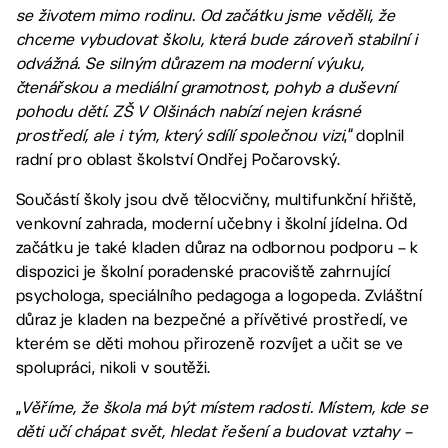
se životem mimo rodinu. Od začátku jsme věděli, že
chceme vybudovat školu, která bude zároveň stabilní i
odvážná. Se silným důrazem na moderní výuku,
čtenářskou a mediální gramotnost, pohyb a duševní
pohodu dětí. ZŠ V Olšinách nabízí nejen krásné
prostředí, ale i tým, který sdílí společnou vizi
,“ doplnil
radní pro oblast školství Ondřej Počarovský.
Součástí školy jsou dvě tělocvičny, multifunkční hřiště,
venkovní zahrada, moderní učebny i školní jídelna. Od
začátku je také kladen důraz na odbornou podporu – k
dispozici je školní poradenské pracoviště zahrnující
psychologa, speciálního pedagoga a logopeda. Zvláštní
důraz je kladen na bezpečné a přívětivé prostředí, ve
kterém se děti mohou přirozeně rozvíjet a učit se ve
spolupráci, nikoli v soutěži.
„
Věříme, že škola má být místem radosti. Místem, kde se
děti učí chápat svět, hledat řešení a budovat vztahy –