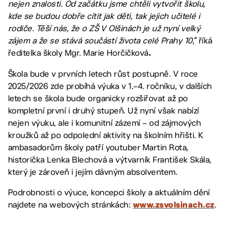
nejen znalosti. Od začátku jsme chtěli vytvořit školu,
kde se budou dobře cítit jak děti, tak jejich učitelé i
rodiče. Těší nás, že o ZŠ V Olšinách je už nyní velký
zájem a že se stává součástí života celé Prahy 10
,“ říká
ředitelka školy Mgr. Marie Horčičková
.
Škola bude v prvních letech růst postupně. V roce
2025/2026 zde probíhá výuka v 1.–4. ročníku, v dalších
letech se škola bude organicky rozšiřovat až po
kompletní první i druhý stupeň. Už nyní však nabízí
nejen výuku, ale i komunitní zázemí – od zájmových
kroužků až po odpolední aktivity na školním hřišti. K
ambasadorům školy patří youtuber Martin Rota,
historička Lenka Blechová a výtvarník František Skála,
který je zároveň i jejím dávným absolventem.
Podrobnosti o výuce, koncepci školy a aktuálním dění
najdete na webových stránkách:
.
www.zsvolsinach.cz