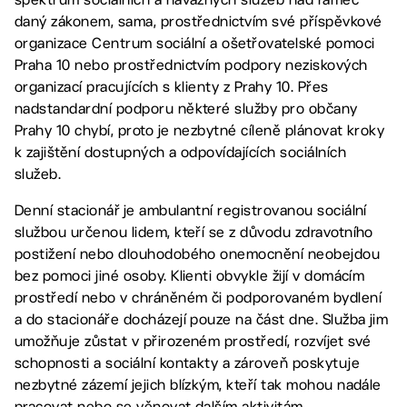
daný zákonem, sama, prostřednictvím své příspěvkové
organizace Centrum sociální a ošetřovatelské pomoci
Praha 10 nebo prostřednictvím podpory neziskových
organizací pracujících s klienty z Prahy 10. Přes
nadstandardní podporu některé služby pro občany
Prahy 10 chybí, proto je nezbytné cíleně plánovat kroky
k zajištění dostupných a odpovídajících sociálních
služeb.
Denní stacionář je ambulantní registrovanou sociální
službou určenou lidem, kteří se z důvodu zdravotního
postižení nebo dlouhodobého onemocnění neobejdou
bez pomoci jiné osoby. Klienti obvykle žijí v domácím
prostředí nebo v chráněném či podporovaném bydlení
a do stacionáře docházejí pouze na část dne. Služba jim
umožňuje zůstat v přirozeném prostředí, rozvíjet své
schopnosti a sociální kontakty a zároveň poskytuje
nezbytné zázemí jejich blízkým, kteří tak mohou nadále
pracovat nebo se věnovat dalším aktivitám.