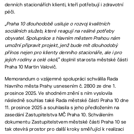
denních stacionářích klienti, kteří potřebují i zdravotní
péči.
„
Praha 10 dlouhodobě usiluje o rozvoj kvalitních
sociálních služeb, které reagují na reálné potřeby
obyvatel. Spolupráce s hlavním městem Prahou nám
umožní připravit projekt, jenž bude mít dlouhodobý
přínos nejen pro klienty denního stacionáře, ale i pro
jejich rodiny a celé okolí
,“ doplnil starosta městské části
Praha 10 Martin Valovič.
Memorandum o vzájemné spolupráci schválila Rada
hlavního města Prahy usnesením č. 2800 ze dne 1.
prosince 2025. Ve shodném znění s ním vyslovila
následně souhlas také Rada městské části Praha 10 dne
11. prosince 2025 a souhlasila s jeho předložením na
zasedání Zastupitelstva MČ Praha 10. Schválením
dokumentu Zastupitelstvem městské části Praha 10 se
tak otevírá prostor pro další kroky směřující k realizaci