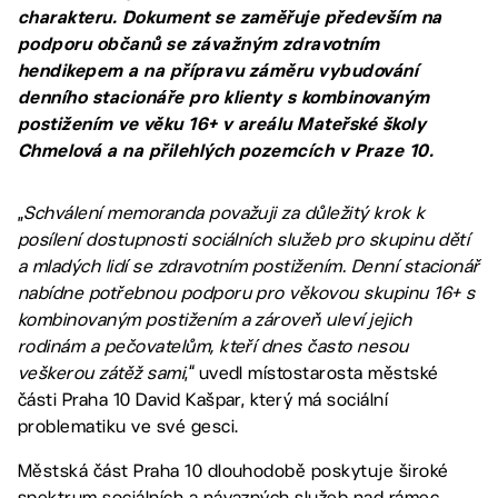
charakteru. Dokument se zaměřuje především na
podporu občanů se závažným zdravotním
hendikepem a na přípravu záměru vybudování
denního stacionáře pro klienty s kombinovaným
postižením ve věku 16+ v areálu Mateřské školy
Chmelová a na přilehlých pozemcích v Praze 10.
„
Schválení memoranda považuji za důležitý krok k
posílení dostupnosti sociálních služeb pro skupinu dětí
a mladých lidí se zdravotním postižením. Denní stacionář
nabídne potřebnou podporu pro věkovou skupinu 16+ s
kombinovaným postižením a zároveň uleví jejich
rodinám a pečovatelům, kteří dnes často nesou
veškerou zátěž sami
,“ uvedl místostarosta městské
části Praha 10 David Kašpar, který má sociální
problematiku ve své gesci.
Městská část Praha 10 dlouhodobě poskytuje široké
spektrum sociálních a návazných služeb nad rámec