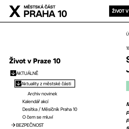
Přejít na hlavní obsah
ŽIVOT V
Ú
1
Život v Praze 10
AKTUÁLNĚ
Přejít na hlavní obsah
Aktuality z městské části
Archiv novinek
Kalendář akcí
M
Desítka / Měsíčník Praha 10
p
O čem se mluví
p
BEZPEČNOST
s