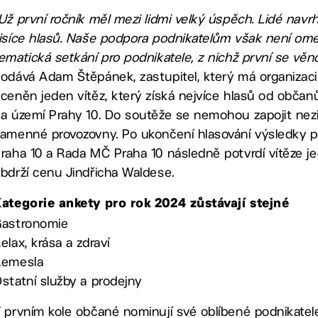
Už první ročník měl mezi lidmi velký úspěch. Lidé navrh
isíce hlasů. Naše podpora podnikatelům však není o
ematická setkání pro podnikatele, z nichž první se věno
odává Adam Štěpánek, zastupitel, který má organizaci 
ceněn jeden vítěz, který získá nejvíce hlasů od občan
a území Prahy 10. Do soutěže se nemohou zapojit nez
amenné provozovny. Po ukončení hlasování výsledky
raha 10 a Rada MČ Praha 10 následně potvrdí vítěze jed
bdrží cenu Jindřicha Waldese.
ategorie ankety pro rok 2024 zůstávají stejné
Gastronomie
elax, krása a zdraví
Řemesla
statní služby a prodejny
 prvním kole občané nominují své oblíbené podnikatel