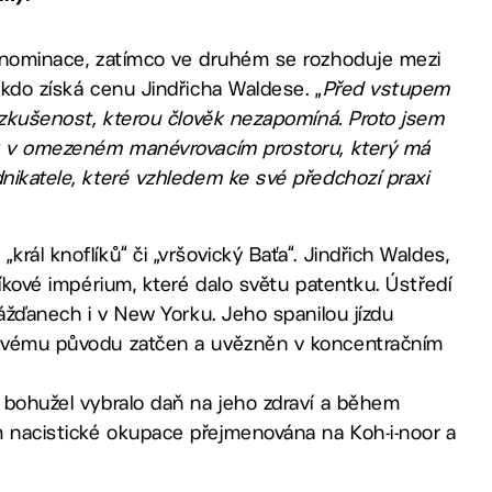
jí nominace, zatímco ve druhém se rozhoduje mezi
 kdo získá cenu Jindřicha Waldese. „
Před vstupem
e zkušenost, kterou člověk nezapomíná. Proto jsem
jak v omezeném manévrovacím prostoru, který má
nikatele, které vzhledem ke své předchozí praxi
rál knoflíků“ či „vršovický Baťa“. Jindřich Waldes,
líkové impérium, které dalo světu patentku. Ústředí
rážďanech i v New Yorku. Jeho spanilou jízdu
e svému původu zatčen a uvězněn v koncentračním
i bohužel vybralo daň na jeho zdraví a během
m nacistické okupace přejmenována na Koh-i-noor a