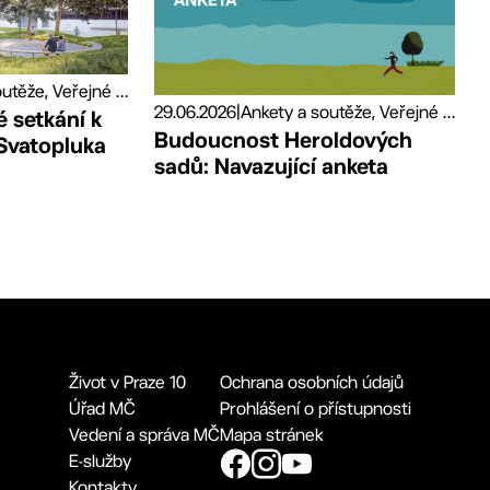
Ankety a soutěže, Veřejné prostory
29.06.2026
|
Ankety a soutěže, Veřejné prostory
 setkání k
Budoucnost Heroldových
Svatopluka
sadů: Navazující anketa
Život v Praze 10
Ochrana osobních údajů
Úřad MČ
Prohlášení o přístupnosti
Vedení a správa MČ
Mapa stránek
E-služby
Kontakty