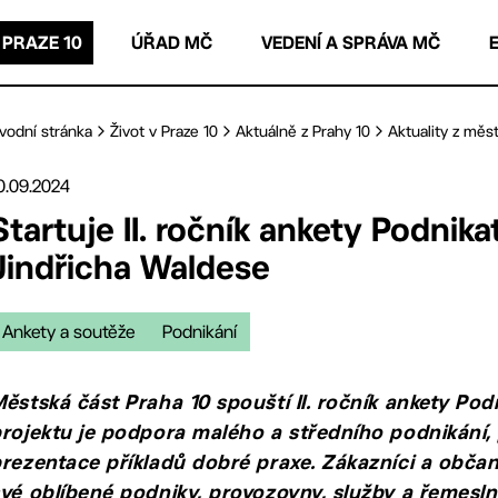
 PRAZE 10
ÚŘAD MČ
VEDENÍ A SPRÁVA MČ
vodní stránka
Život v Praze 10
Aktuálně z Prahy 10
Aktuality z měst
0.09.2024
Startuje II. ročník ankety Podnika
Jindřicha Waldese
Ankety a soutěže
Podnikání
ěstská část Praha 10 spouští II. ročník ankety Pod
rojektu je podpora malého a středního podnikání, 
rezentace příkladů dobré praxe. Zákazníci a obča
vé oblíbené podniky, provozovny, služby a řemesln