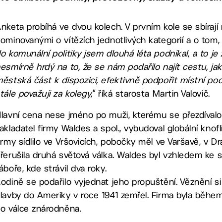
nketa probíhá ve dvou kolech. V prvním kole se sbíra
ominovanými o vítězích jednotlivých kategorií a o tom,
o komunální politiky jsem dlouhá léta podnikal, a to j
esmírně hrdý na to, že se nám podařilo najít cestu, 
ěstská část k dispozici, efektivně podpořit místní pod
tále považuji za kolegy,
“ říká starosta Martin Valovič.
lavní cena nese jméno po muži, kterému se přezdívalo „k
akladatel firmy Waldes a spol., vybudoval globální knof
irmy sídlilo ve Vršovicích, pobočky měl ve Varšavě, v D
řerušila druhá světová válka. Waldes byl vzhledem k
áboře, kde strávil dva roky.
odině se podařilo vyjednat jeho propuštění. Věznění s
lavby do Ameriky v roce 1941 zemřel. Firma byla běhe
o válce znárodněna.