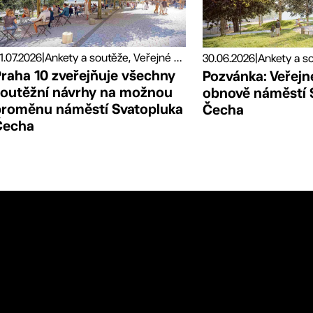
1.07.2026
|
Ankety a soutěže, Veřejné prostory
30.06.2026
|
Praha 10 zveřejňuje všechny
Pozvánka: Veřejné
soutěžní návrhy na možnou
obnově náměstí 
proměnu náměstí Svatopluka
Čecha
Čecha