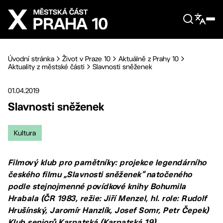
Přejít na hlavní obsah
Úvodní stránka
Život v Praze 10
Aktuálně z Prahy 10
Aktuality z městské části
Slavnosti sněženek
01.04.2019
Slavnosti sněženek
Kultura
Filmový klub pro pamětníky: projekce legendárního
českého filmu „Slavnosti sněženek“ natočeného
podle stejnojmenné povídkové knihy Bohumila
Hrabala (ČR 1983, režie: Jiří Menzel, hl. role: Rudolf
Hrušínský, Jaromír Hanzlík, Josef Somr, Petr Čepek)
Klub seniorů Karpatská (Karpatská 19)