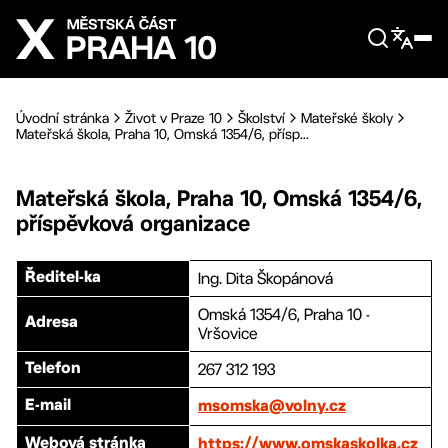
Přejít na hlavní obsah
Úvodní stránka
Život v Praze 10
Školství
Mateřské školy
Mateřská škola, Praha 10, Omská 1354/6, přísp...
Mateřská škola, Praha 10, Omská 1354/6,
příspěvková organizace
Ing. Dita Škopánová
Ředitel-ka
Omská 1354/6, Praha 10 -
Adresa
Vršovice
267 312 193
Telefon
E-mail
msomska@volny.cz
Webová stránka
https://www.omskaskolka.cz