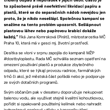
tříděný odpad a nepořádek v jejich okolí. Často je
to způsobené právě neefektivní likvidací papíru a
plastů, které se do separačních nádob nevejdou jen
proto, že je nikdo nesešlápl. Společnou kampaní se
snažíme na tento problém upozornit. Sešlápnout
plastovou láhev nebo papírovou krabici dokáže
říká Jana Komrsková (Piráti), místostarostka MČ
každý,“
Praha 10, která má v gesci mj. životní prostředí.
Desítka se vloni v srpnu zapojila do kampaně MŽP
#dostbyloplastu. Rada MČ schválila seznam opatření na
omezení používání plastů a produkce zbytečného
odpadu, které se týkají provozu radnice, farmářských
trhů či akcí, jež městská část pořádá nebo je podporuje
ze svých dotačních programů.
Svým občanům pak v desateru doporučuje nekupovat
balenou vodu, ale využívat stejně kvalitní kohoutkovou,
pořídit si opakovaně použitelný kelímek nebo nahradit
jednorázové papírové utěrky a kapesníky těmi