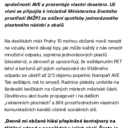
společnosti AVE a prezentuje vlastní desatero. Už
vloni se připojila k iniciativě Ministerstva životního
prostředí (MŽP) za snížení spotřeby jednorázového
plastového nádobí a obalů.
Na desítkách míst Prahy 10 mohou občané nově narazit
na vizuály, které dávají tipy, jak může každý z nás omezit
množství odpadu, zejména jednorázových plastů
(desatero), a zároveň je upozorňují, že sešlápnutím PET
lahví a kartonů při jejich vyhazování do tříděného
odpadu se ušetří až 2/3 objemu popelnic (kampaň AVE
Tak sešlápni, má to smysl). Radnice plakáty umístila na
šedesáti lavičkách na různých místech městské části.
Osvětovou akci bude propagovat i na dalších
„reklamních plochách“ a šířit prostřednictvím vlastních
komunikačních kanálů včetně sociálních sítí.
„
Denně mi občané hlásí přeplněné kontejnery na