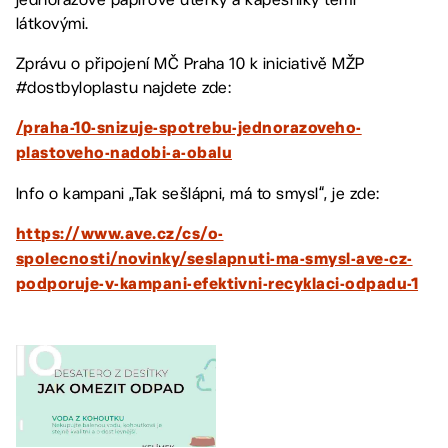
látkovými.
Zprávu o připojení MČ Praha 10 k iniciativě MŽP
#dostbyloplastu najdete zde:
/praha-10-snizuje-spotrebu-jednorazoveho-
plastoveho-nadobi-a-obalu
Info o kampani „Tak sešlápni, má to smysl“, je zde:
https://www.ave.cz/cs/o-
spolecnosti/novinky/seslapnuti-ma-smysl-ave-cz-
podporuje-v-kampani-efektivni-recyklaci-odpadu-1