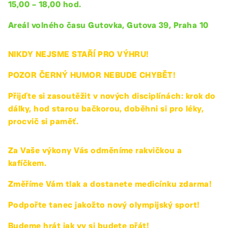
15,00 – 18,00 hod.
Areál volného času Gutovka, Gutova 39, Praha 10
NIKDY NEJSME STAŘÍ PRO VÝHRU!
POZOR ČERNÝ HUMOR NEBUDE CHYBĚT!
Přijďte si zasoutěžit v nových disciplínách: krok do
dálky, hod starou bačkorou, doběhni si pro léky,
procvič si paměť.
Za Vaše výkony Vás odměníme rakvičkou a
kafíčkem.
Změříme Vám tlak a dostanete medicínku zdarma!
Podpořte tanec jakožto nový olympijský sport!
Budeme hrát jak vy si budete přát!