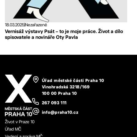
18.03.2025
|
Nezařazené
Vernisáž výstavy Psát – to je moje práce. Život a dílo
spisovatele a novináře Oty Pavla
Úřad městské části Praha 10
Vinohradská 3218/169
100 00 Praha 10
267 093 111
info@praha10.cz
Život v Praze 10
Úřad MČ
Vedení a správa MČ