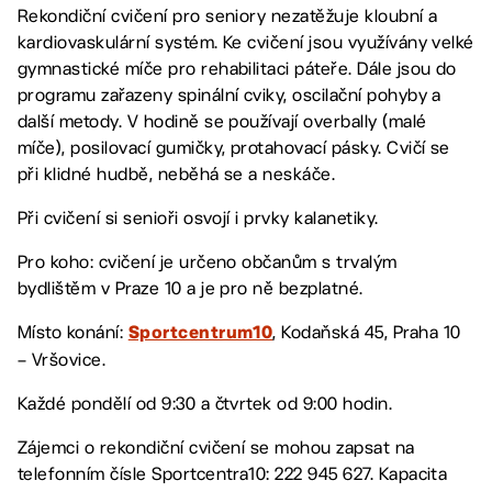
Rekondiční cvičení pro seniory nezatěžuje kloubní a
kardiovaskulární systém. Ke cvičení jsou využívány velké
gymnastické míče pro rehabilitaci páteře. Dále jsou do
programu zařazeny spinální cviky, oscilační pohyby a
další metody. V hodině se používají overbally (malé
míče), posilovací gumičky, protahovací pásky. Cvičí se
při klidné hudbě, neběhá se a neskáče.
Při cvičení si senioři osvojí i prvky kalanetiky.
Pro koho: cvičení je určeno občanům s trvalým
bydlištěm v Praze 10 a je pro ně bezplatné.
Místo konání:
, Kodaňská 45, Praha 10
Sportcentrum10
– Vršovice.
Každé pondělí od 9:30 a čtvrtek od 9:00 hodin.
Zájemci o rekondiční cvičení se mohou zapsat na
telefonním čísle Sportcentra10: 222 945 627. Kapacita