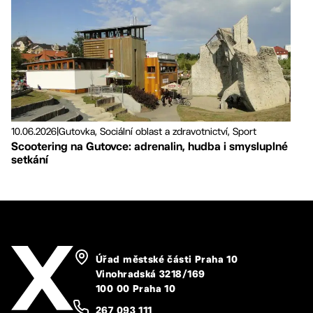
10.06.2026
|
Gutovka, Sociální oblast a zdravotnictví, Sport
Scootering na Gutovce: adrenalin, hudba i smysluplné
setkání
Úřad městské části Praha 10
Vinohradská 3218/169
100 00 Praha 10
267 093 111