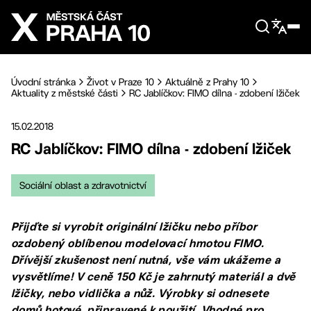
Přejít na hlavní obsah
Úvodní stránka
Život v Praze 10
Aktuálně z Prahy 10
Aktuality z městské části
RC Jablíčkov: FIMO dílna - zdobení lžiček
15.02.2018
RC Jablíčkov: FIMO dílna - zdobení lžiček
Sociální oblast a zdravotnictví
Přijďte si vyrobit originální lžičku nebo příbor
ozdobený oblíbenou modelovací hmotou FIMO.
Dřívější zkušenost není nutná, vše vám ukážeme a
vysvětlíme! V ceně 150 Kč je zahrnutý materiál a dvě
lžičky, nebo vidlička a nůž. Výrobky si odnesete
domů hotové, připravené k použití. Vhodné pro