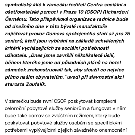
symbolický klíč k zámečku řediteli Centra sociální a
ošetřovatelské pomoci v Praze 10 (CSOP) Richardovi
Černému. Tato příspěvková organizace radnice bude
od dnešního dne v této bývalé manufaktuře
zajišťovat provoz Domova spokojeného stáří až pro 75
seniorů, kteří jsou vybíráni na základě schválených
kritérií vycházejících ze sociální potřebnosti
uživatele. „Dnes jsme završili několikaleté úsilí,
během kterého jsme od původních plánů na hotel
zámeček zrekonstruovali tak, aby sloužil co nejvíce
přímo našim obyvatelům,“ uvedl při slavnostní akci
starosta Zoufalík.
V zámečku bude nyní CSOP poskytovat komplexní
celoroční pobytové služby seniorům a fungovat v něm
bude také domov se zvláštním režimem, který bude
poskytovat pobytové služby osobám se specifickými
potřebami vyplývajícími z jejich závažného onemocnění