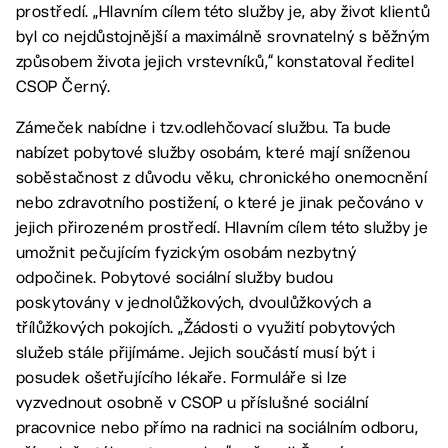
prostředí. „Hlavním cílem této služby je, aby život klientů
byl co nejdůstojnější a maximálně srovnatelný s běžným
způsobem života jejich vrstevníků,“ konstatoval ředitel
CSOP Černý.
Zámeček nabídne i tzv.odlehčovací službu. Ta bude
nabízet pobytové služby osobám, které mají sníženou
soběstačnost z důvodu věku, chronického onemocnění
nebo zdravotního postižení, o které je jinak pečováno v
jejich přirozeném prostředí. Hlavním cílem této služby je
umožnit pečujícím fyzickým osobám nezbytný
odpočinek. Pobytové sociální služby budou
poskytovány v jednolůžkových, dvoulůžkových a
třílůžkových pokojích. „Žádosti o využití pobytových
služeb stále přijímáme. Jejich součástí musí být i
posudek ošetřujícího lékaře. Formuláře si lze
vyzvednout osobně v CSOP u příslušné sociální
pracovnice nebo přímo na radnici na sociálním odboru,