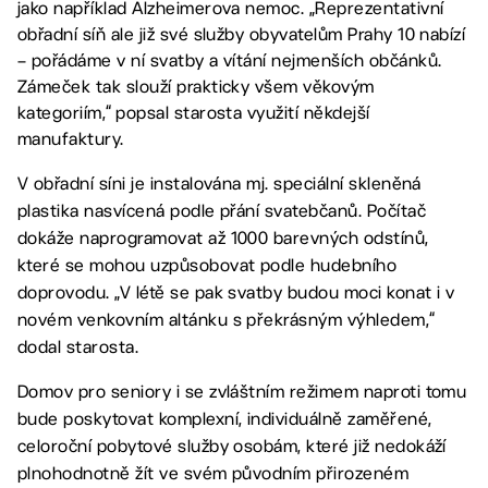
jako například Alzheimerova nemoc. „Reprezentativní
obřadní síň ale již své služby obyvatelům Prahy 10 nabízí
– pořádáme v ní svatby a vítání nejmenších občánků.
Zámeček tak slouží prakticky všem věkovým
kategoriím,“ popsal starosta využití někdejší
manufaktury.
V obřadní síni je instalována mj. speciální skleněná
plastika nasvícená podle přání svatebčanů. Počítač
dokáže naprogramovat až 1000 barevných odstínů,
které se mohou uzpůsobovat podle hudebního
doprovodu. „V létě se pak svatby budou moci konat i v
novém venkovním altánku s překrásným výhledem,“
dodal starosta.
Domov pro seniory i se zvláštním režimem naproti tomu
bude poskytovat komplexní, individuálně zaměřené,
celoroční pobytové služby osobám, které již nedokáží
plnohodnotně žít ve svém původním přirozeném