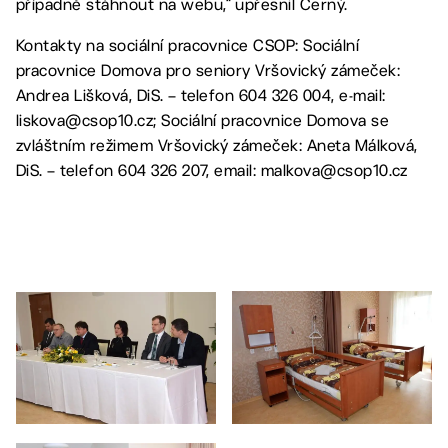
případně stáhnout na webu,“ upřesnil Černý.
Kontakty na sociální pracovnice CSOP: Sociální
pracovnice Domova pro seniory Vršovický zámeček:
Andrea Lišková, DiS. – telefon 604 326 004, e-mail:
liskova@csop10.cz; Sociální pracovnice Domova se
zvláštním režimem Vršovický zámeček: Aneta Málková,
DiS. – telefon 604 326 207, email: malkova@csop10.cz