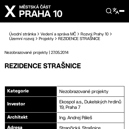
Přejít na hlavní obsah
Úvodní stránka
Vedení a správa MČ
Rozvoj Prahy 10
Územní rozvoj
Projekty
REZIDENCE STRAŠNICE
Nezobrazované projekty
|
27.05.2014
REZIDENCE STRAŠNICE
Nezobrazované projekty
Kategorie
Ekospol a.s., Dukelských hrdinů
Investor
19, Praha 7
Ing. Andrej Páleš
Architekt
Strančická, Strašnice
Adresa