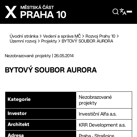
Přejít na hlavní obsah
Úvodní stránka
Vedení a správa MČ
Rozvoj Prahy 10
Územní rozvoj
Projekty
BYTOVÝ SOUBOR AURORA
Nezobrazované projekty
|
26.05.2014
BYTOVÝ SOUBOR AURORA
Nezobrazované
Kategorie
projekty
Investiční Alfa a.s.
Investor
KRR Development a.s.
Architekt
Praha - Strašnice
Adresa