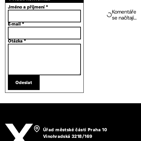
Jméno a příjmení
*
Komentáře
se načítají...
E-mail
*
Otázka
*
Odeslat
Úřad městské části Praha 10
Vinohradská 3218/169