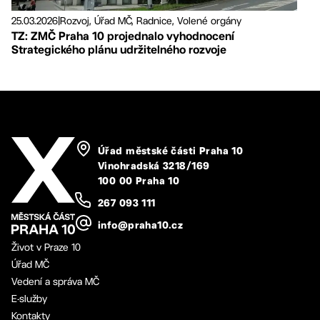
25.03.2026
|
Rozvoj, Úřad MČ, Radnice, Volené orgány
TZ: ZMČ Praha 10 projednalo vyhodnocení
Strategického plánu udržitelného rozvoje
Úřad městské části Praha 10
Vinohradská 3218/169
100 00 Praha 10
267 093 111
info@praha10.cz
Život v Praze 10
Úřad MČ
Vedení a správa MČ
E-služby
Kontakty