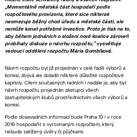
„Momentálně městská část hospodaří podle
rozpočtového provizoria, které sice nikterak
neomezuje běžný chod úřadu a městské části, ale
nemůže konat potřebné investice. Proto je tlak na to,
aby během jednáních o složení nové koalice zároveň
probíhaly diskuze o návrhu rozpočtu,“ vysvětluje
vedoucí oddělení rozpočtu Mária Gombíková.
Návrh rozpočtu byl již projednán v celé řadě výborů a
komisí, zbývá ale doladit některé důležité rozpočtové
kapitoly. Cílem současných radních i nadále je, aby byl
návrh rozpočtu projednán zástupci všech
zastupitelských klubů prostřednictvím všech výborů a
komisí.
Podle dosavadních informací bude Praha 10 i v roce
2016 hospodařit s vyrovnaným rozpočtem, který
nebude zatížený úvěry či půjčkami.