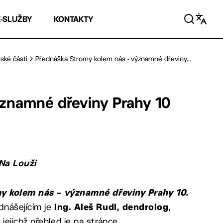
E-SLUŽBY
KONTAKTY
ské části
Přednáška Stromy kolem nás - významné dřeviny...
ýznamné dřeviny Prahy 10
 Na Louži
y kolem nás – významné dřeviny Prahy 10.
ednášejícím je
,
Ing. Aleš Rudl, dendrolog
ejichž přehled je na stránce