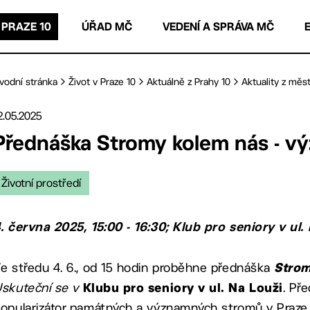
 PRAZE 10
ÚŘAD MČ
VEDENÍ A SPRÁVA MČ
vodní stránka
Život v Praze 10
Aktuálně z Prahy 10
Aktuality z měst
2.05.2025
Přednáška Stromy kolem nás - v
Životní prostředí
. června 2025, 15:00 - 16:30; Klub pro seniory v ul.
e středu 4. 6., od 15 hodin proběhne přednáška
Strom
skuteční se v
. Př
Klubu pro seniory v ul. Na Louži
opularizátor památných a významných stromů v Praze, j