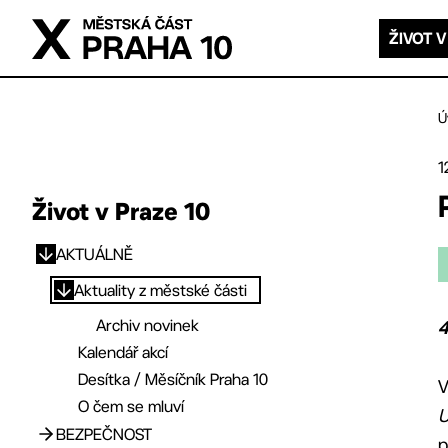
Přejít na hlavní obsah
ŽIVOT V
Ú
1
Život v Praze 10
AKTUÁLNĚ
Přejít na hlavní obsah
Aktuality z městské části
Archiv novinek
4
Kalendář akcí
Desítka / Měsíčník Praha 10
V
O čem se mluví
U
BEZPEČNOST
p