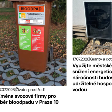
17.07.2026
|
Využijte městské
snížení energeti
náročnosti budo
udržitelné hospo
vodou
7.07.2026
|
Životní prostředí
Změna svozové firmy pro
sběr bioodpadu v Praze 10