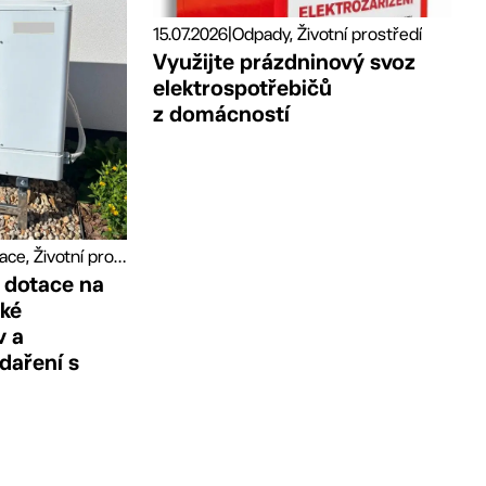
15.07.2026
|
Odpady, Životní prostředí
Využijte prázdninový svoz
elektrospotřebičů
z domácností
Granty a dotace, Životní prostředí
 dotace na
cké
v a
daření s