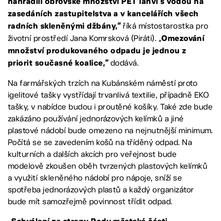
nahradili obrovské množství PET lahví s vodou na
zasedáních zastupitelstva a v kancelářích všech
říká místostarostka pro
radních skleněnými džbány,“
životní prostředí Jana Komrsková (Piráti). „
Omezování
množství produkovaného odpadu je jednou z
dodává.
priorit současné koalice,“
Na farmářských trzích na Kubánském náměstí proto
igelitové tašky vystřídají trvanlivá textilie, případně EKO
tašky, v nabídce budou i proutěné košíky. Také zde bude
zakázáno používání jednorázových kelímků a jiné
plastové nádobí bude omezeno na nejnutnější minimum.
Počítá se se zavedením košů na tříděný odpad. Na
kulturních a dalších akcích pro veřejnost bude
modelově zkoušen oběh tvrzených plastových kelímků
a využití skleněného nádobí pro nápoje, sníží se
spotřeba jednorázových plastů a každý organizátor
bude mít samozřejmě povinnost třídit odpad.