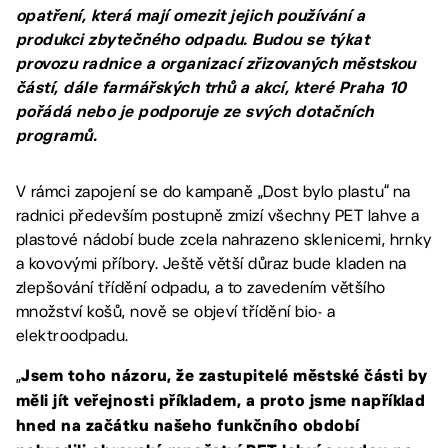
opatření, která mají omezit jejich používání a
produkci zbytečného odpadu. Budou se týkat
provozu radnice a organizací zřizovaných městskou
částí, dále farmářských trhů a akcí, které Praha 10
pořádá nebo je podporuje ze svých dotačních
programů.
V rámci zapojení se do kampaně „Dost bylo plastu“ na
radnici především postupně zmizí všechny PET lahve a
plastové nádobí bude zcela nahrazeno sklenicemi, hrnky
a kovovými příbory. Ještě větší důraz bude kladen na
zlepšování třídění odpadu, a to zavedením většího
množství košů, nově se objeví třídění bio- a
elektroodpadu.
„
Jsem toho názoru, že zastupitelé městské části by
měli jít veřejnosti příkladem, a proto jsme například
hned na začátku našeho funkčního období