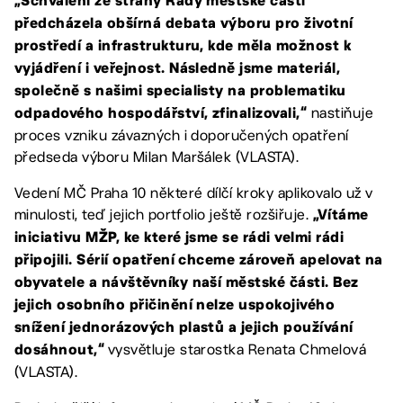
„Schválení ze strany Rady městské části
předcházela obšírná debata výboru pro životní
prostředí a infrastrukturu, kde měla možnost k
vyjádření i veřejnost. Následně jsme materiál,
společně s našimi specialisty na problematiku
nastiňuje
odpadového hospodářství, zfinalizovali,“
proces vzniku závazných i doporučených opatření
předseda výboru Milan Maršálek (VLASTA).
Vedení MČ Praha 10 některé dílčí kroky aplikovalo už v
minulosti, teď jejich portfolio ještě rozšiřuje.
„Vítáme
iniciativu MŽP, ke které jsme se rádi velmi rádi
připojili. Sérií opatření chceme zároveň apelovat na
obyvatele a návštěvníky naší městské části. Bez
jejich osobního přičinění nelze uspokojivého
snížení jednorázových plastů a jejich používání
vysvětluje starostka Renata Chmelová
dosáhnout,“
(VLASTA).