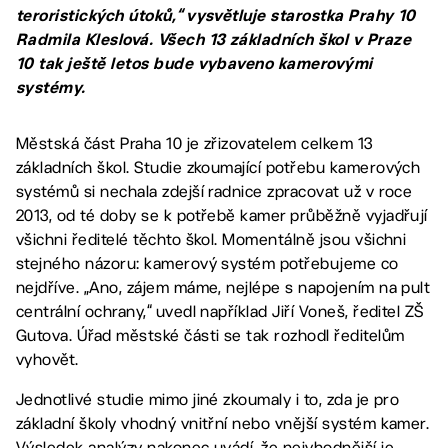
teroristických útoků,“ vysvětluje starostka Prahy 10
Radmila Kleslová. Všech 13 základních škol v Praze
10 tak ještě letos bude vybaveno kamerovými
systémy.
Městská část Praha 10 je zřizovatelem celkem 13
základních škol. Studie zkoumající potřebu kamerových
systémů si nechala zdejší radnice zpracovat už v roce
2013, od té doby se k potřebě kamer průběžně vyjadřují
všichni ředitelé těchto škol. Momentálně jsou všichni
stejného názoru: kamerový systém potřebujeme co
nejdříve. „Ano, zájem máme, nejlépe s napojením na pult
centrální ochrany,“ uvedl například Jiří Voneš, ředitel ZŠ
Gutova. Úřad městské části se tak rozhodl ředitelům
vyhovět.
Jednotlivé studie mimo jiné zkoumaly i to, zda je pro
základní školy vhodný vnitřní nebo vnější systém kamer.
Výsledek analýzy nakonec uvádí, že nejvhodnější je