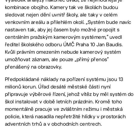
kombinace obojího. Kamery tak ve školách budou
sledovat nejen dění uvnitř školy, ale taky v celém
venkovním areálu a přilehlém okolí. „Systém bude navíc
nastaven tak, aby jej časem bylo možné propojit s
centrálním pražským kamerovým systémem,“ uvedl
ředitel školského odboru ÚMČ Praha 10 Jan Baudis.
Kvůli právním omezením nebude kamerový systém
umožňovat záznam, ale pouze „přímý přenos“
přenášený na obrazovky.
Předpokládané náklady na pořízení systému jsou 13
milionů korun. Úřad desáté městské části nyní
připravuje výběrové řízení, jehož vítěz by měl systém do
škol instalovat v době letních prázdnin. Kromě toho
momentálně pracuje ve zvláštním režimu i městská
policie, která nasadila nepřetržité hlídky v prostorách
adventních trhů a v obchodních centrech.