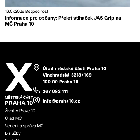
16.07.2026
|
Bezpečnost
Informace pro občany: Přelet stíhaček JAS Grip na
MČ Praha 10
Úřad městské části Praha 10
Vinohradská 3218/169
100 00 Praha 10
267 093 111
info@praha10.cz
Život v Praze 10
Úřad MČ
Vedení a správa MČ
E-služby