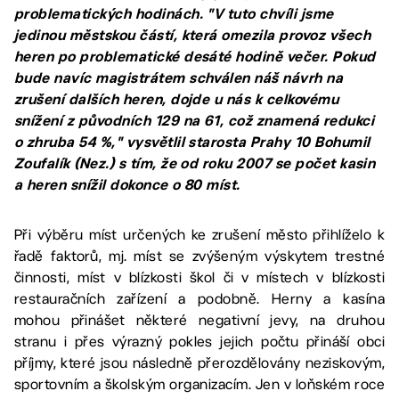
problematických hodinách. "V tuto chvíli jsme
jedinou městskou částí, která omezila provoz všech
heren po problematické desáté hodině večer. Pokud
bude navíc magistrátem schválen náš návrh na
zrušení dalších heren, dojde u nás k celkovému
snížení z původních 129 na 61, což znamená redukci
o zhruba 54 %," vysvětlil starosta Prahy 10 Bohumil
Zoufalík (Nez.) s tím, že od roku 2007 se počet kasin
a heren snížil dokonce o 80 míst.
Při výběru míst určených ke zrušení město přihlíželo k
řadě faktorů, mj. míst se zvýšeným výskytem trestné
činnosti, míst v blízkosti škol či v místech v blízkosti
restauračních zařízení a podobně. Herny a kasína
mohou přinášet některé negativní jevy, na druhou
stranu i přes výrazný pokles jejich počtu přináší obci
příjmy, které jsou následně přerozdělovány neziskovým,
sportovním a školským organizacím. Jen v loňském roce