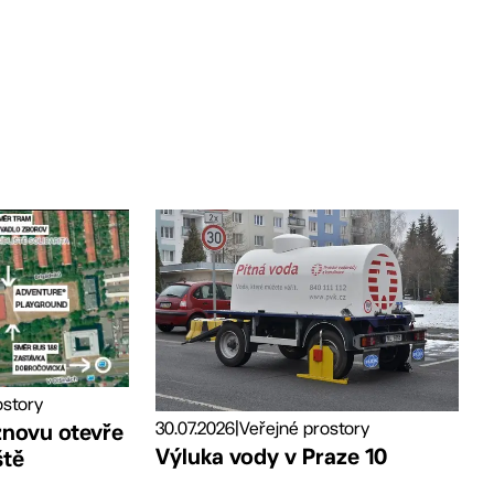
ostory
30.07.2026
|
Veřejné prostory
znovu otevře
Výluka vody v Praze 10
ště