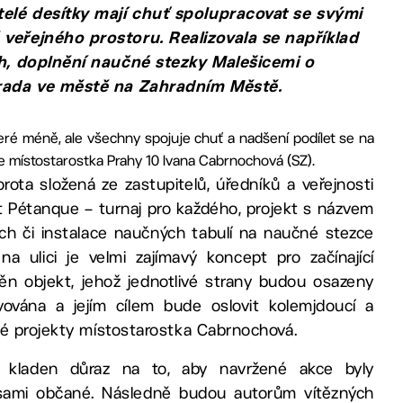
telé desítky mají chuť spolupracovat se svými
veřejného prostoru. Realizovala se například
ch, doplnění naučné stezky Malešicemi o
hrada ve městě na Zahradním Městě.
eré méně, ale všechny spojuje chuť a nadšení podílet se na
že místostarostka Prahy 10 Ivana Cabrnochová (SZ).
rota složená ze zastupitelů, úředníků a veřejnosti
kt Pétanque – turnaj pro každého, projekt s názvem
cích či instalace naučných tabulí na naučné stezce
a ulici je velmi zajímavý koncept pro začínající
n objekt, jehož jednotlivé strany budou osazeny
vována a jejím cílem bude oslovit kolemjdoucí a
né projekty místostarostka Cabrnochová.
 kladen důraz na to, aby navržené akce byly
mi sami občané. Následně budou autorům vítězných