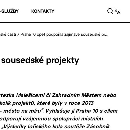
E-SLUŽBY
KONTAKTY
ské části
Praha 10 opět podpořila zajímavé sousedské pr...
é sousedské projekty
á stezka Malešicemi či Zahradním Městem nebo
kolik projektů, které byly v roce 2013
 město na míru“. Vyhlašuje jí Praha 10 s cílem
 podporují vzájemnou spolupráci místních
e. „Výsledky loňského kola soutěže Zásobník