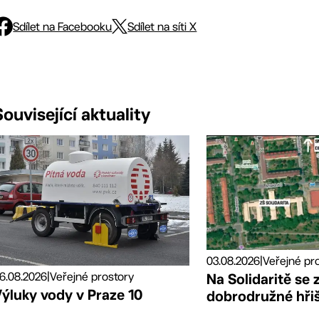
Sdílet na Facebooku
Sdílet na síti X
Související aktuality
03.08.2026
|
Veřejné pr
6.08.2026
|
Veřejné prostory
Na Solidaritě se 
ýluky vody v Praze 10
dobrodružné hři