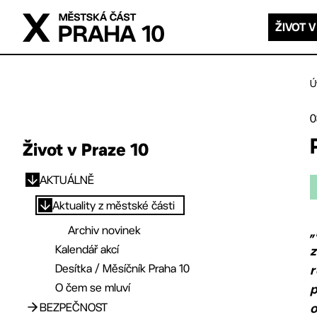
Přejít na hlavní obsah
ŽIVOT V
Ú
0
Život v Praze 10
AKTUÁLNĚ
Přejít na hlavní obsah
Aktuality z městské části
Archiv novinek
„
Kalendář akcí
z
Desítka / Měsíčník Praha 10
r
O čem se mluví
p
BEZPEČNOST
o