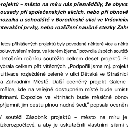
rojektů – město na míru nás přesvědčily, že obyva
ousedy při společenských akcích, nebo při obnově 
ozaika u schodiště v Borodinské ulici ve Vršovicí
nterakční prvky, nebo rozšíření naučné stezky Za
 letos přihlášených projektů byly povedené některé více a někt
poluvytváření města, ve kterém žijeme,“ potvrdila úspěch soutě
 letošním ročníku soutěžilo celkem deset projektů. Po
ybrala celkem pět vítězných. „Podpořili jsme mj. proje
ultivace rozježděné zeleně v ulici Dětská ve Strašni
a Zahradním Městě. Další oceněný projekt Galerie n
mělce, kde na veřejně dostupném místě bude umístě
itrínami. Expozice ve vitrínách bude měsíčně obno
příjemnit jim cestu plnou nudné šedi,“ popsala oceně
„V soutěži Zásobník projektů – město na míru je
ízkorozpočtové, a aby je uskutečnili vlastními sila