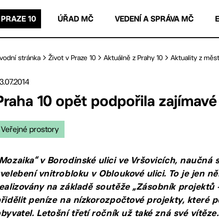
 PRAZE 10
ÚŘAD MČ
VEDENÍ A SPRÁVA MČ
vodní stránka
Život v Praze 10
Aktuálně z Prahy 10
Aktuality z měst
3.07.2014
Praha 10 opět podpořila zajímav
Veřejné prostory
Mozaika“ v Borodinské ulici ve Vršovicích, naučn
velebení vnitrobloku v Obloukové ulici. To je jen ně
ealizovány na základě soutěže „Zásobník projektů –
řidělit peníze na nízkorozpočtové projekty, které
byvatel. Letošní třetí ročník už také zná své vítěz