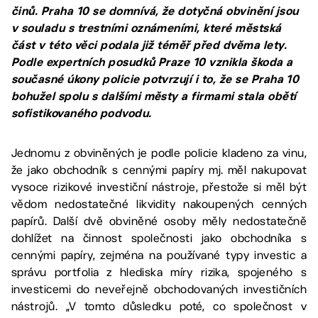
činů. Praha 10 se domnívá, že dotyčná obvinění jsou
v souladu s trestními oznámeními, které městská
část v této věci podala již téměř před dvěma lety.
Podle expertních posudků Praze 10 vznikla škoda a
současné úkony policie potvrzují i to, že se Praha 10
bohužel spolu s dalšími městy a firmami stala obětí
sofistikovaného podvodu.
Jednomu z obviněných je podle policie kladeno za vinu,
že jako obchodník s cennými papíry mj. měl nakupovat
vysoce rizikové investiční nástroje, přestože si měl být
vědom nedostatečné likvidity nakoupených cenných
papírů. Další dvě obviněné osoby měly nedostatečně
dohlížet na činnost společnosti jako obchodníka s
cennými papíry, zejména na používané typy investic a
správu portfolia z hlediska míry rizika, spojeného s
investicemi do neveřejně obchodovaných investičních
nástrojů. „V tomto důsledku poté, co společnost v