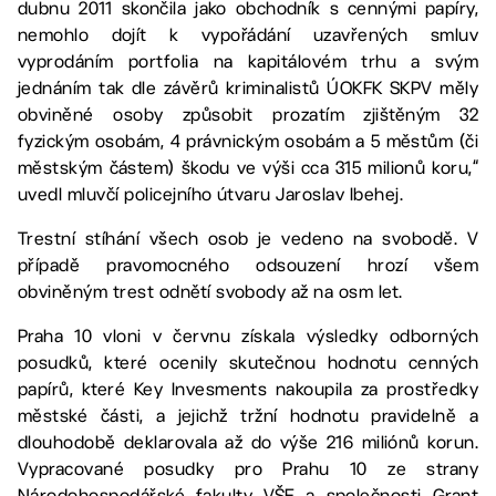
dubnu 2011 skončila jako obchodník s cennými papíry,
nemohlo dojít k vypořádání uzavřených smluv
vyprodáním portfolia na kapitálovém trhu a svým
jednáním tak dle závěrů kriminalistů ÚOKFK SKPV měly
obviněné osoby způsobit prozatím zjištěným 32
fyzickým osobám, 4 právnickým osobám a 5 městům (či
městským částem) škodu ve výši cca 315 milionů koru,“
uvedl mluvčí policejního útvaru Jaroslav Ibehej.
Trestní stíhání všech osob je vedeno na svobodě. V
případě pravomocného odsouzení hrozí všem
obviněným trest odnětí svobody až na osm let.
Praha 10 vloni v červnu získala výsledky odborných
posudků, které ocenily skutečnou hodnotu cenných
papírů, které Key Invesments nakoupila za prostředky
městské části, a jejichž tržní hodnotu pravidelně a
dlouhodobě deklarovala až do výše 216 miliónů korun.
Vypracované posudky pro Prahu 10 ze strany
Národohospodářské fakulty VŠE a společnosti Grant